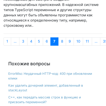
крупномасштабных приложений. В надежной системе
типов TypeScript переменные и другие структуры
данных могут быть объявлены программистом как
относящиеся к определенному типу, например,
строковому или..
1
...
3
4
5
6
7
8
9
10
11
...
3
Похожие вопросы
ErrorMisc Неудачный HTTP-код: 400 при обновлении
клики
Как удалить дочерний элемент, добавленный в
stackLayout
С++, как передать массив строк в функцию и
присвоить переменной?