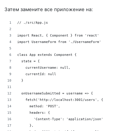
Затем замените все приложение на:
// ./src/App.js
import React, { Component } from 'react'
import UsernameForm from './UsernameForm'
class App extends Component {
  state = {
    currentUsername: null,
    currentId: null
  }
  onUsernameSubmitted = username => {
    fetch('http://localhost:3001/users', {
      method: 'POST',
      headers: {
        'Content-Type': 'application/json'
      },