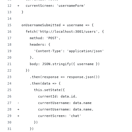
+   currentScreen: 'usernameForm'
  }
  onUsernameSubmitted = username => {
    fetch('http://localhost:3001/users', {
      method: 'POST',
      headers: {
        'Content-Type': 'application/json'
      },
      body: JSON.stringify({ username })
    })
      .then(response => response.json())
      .then(data => {
        this.setState({
          currentId: data.id,
-         currentUsername: data.name
+         currentUsername: data.name,
+         currentScreen: 'chat'
        })
      })