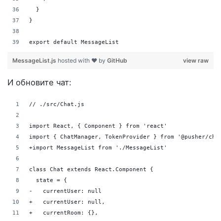
  }
}
export default MessageList
MessageList.js
hosted with ❤ by
GitHub
view raw
И обновите чат:
// ./src/Chat.js
import React, { Component } from 'react'
import { ChatManager, TokenProvider } from '@pusher/cha
+import MessageList from './MessageList'
class Chat extends React.Component {
  state = {
-   currentUser: null
+   currentUser: null,
+   currentRoom: {},