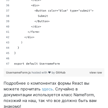
          </div>
          <div>
            <Button color="blue" type="submit">
              Submit
            </Button>
          </div>
        </form>
      </div>
    )
  }
}
export default UsernameForm
UsernameForm.js
hosted with ❤ by
GitHub
view raw
Подробнее о компонентах формы React вы
можете прочитать
здесь
. Случайно в
документации используется класс NameForm,
похожий на наш, так что все должно быть вам
знакомо!