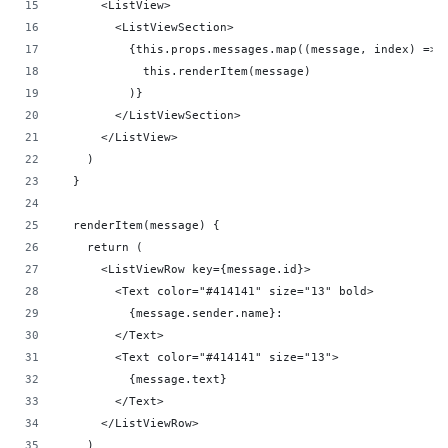
      <ListView>
        <ListViewSection>
          {this.props.messages.map((message, index) =>
            this.renderItem(message)
          )}
        </ListViewSection>
      </ListView>
    )
  }
  renderItem(message) {
    return (
      <ListViewRow key={message.id}>
        <Text color="#414141" size="13" bold>
          {message.sender.name}:
        </Text>
        <Text color="#414141" size="13">
          {message.text}
        </Text>
      </ListViewRow>
    )