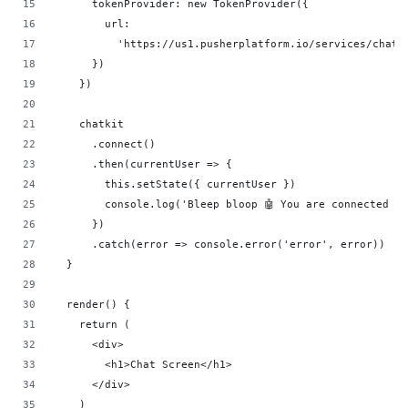
      tokenProvider: new TokenProvider({
        url:
          'https://us1.pusherplatform.io/services/chatk
      })
    })
    chatkit
      .connect()
      .then(currentUser => {
        this.setState({ currentUser })
        console.log('Bleep bloop 🤖 You are connected t
      })
      .catch(error => console.error('error', error))
  }
  render() {
    return (
      <div>
        <h1>Chat Screen</h1>
      </div>
    )