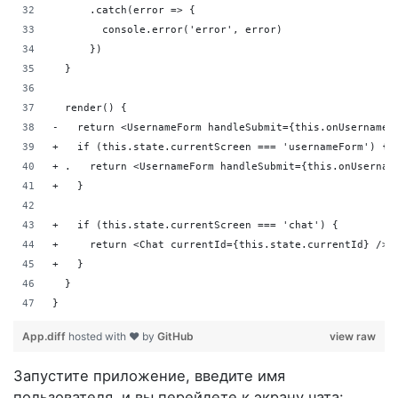
      .catch(error => {
        console.error('error', error)
      })
  }
  render() {
-   return <UsernameForm handleSubmit={this.onUsernameS
+   if (this.state.currentScreen === 'usernameForm') {
+ .   return <UsernameForm handleSubmit={this.onUsernam
+   }
+   if (this.state.currentScreen === 'chat') {
+     return <Chat currentId={this.state.currentId} />
+   }
  }
}
App.diff
hosted with ❤ by
GitHub
view raw
Запустите приложение, введите имя
пользователя, и вы перейдете к экрану чата: