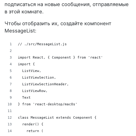
подписаться на новые сообщения, отправляемые
в этой комнате.
Чтобы отобразить их, создайте компонент
MessageList:
// ./src/MessageList.js
import React, { Component } from 'react'
import {
  ListView,
  ListViewSection,
  ListViewSectionHeader,
  ListViewRow,
  Text
} from 'react-desktop/macOs'
class MessageList extends Component {
  render() {
    return (