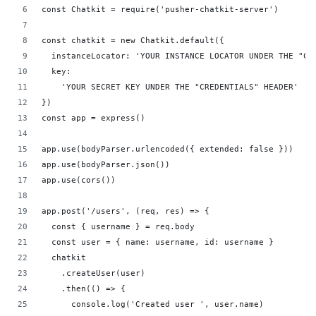
const Chatkit = require('pusher-chatkit-server')
const chatkit = new Chatkit.default({
  instanceLocator: 'YOUR INSTANCE LOCATOR UNDER THE "CR
  key:
    'YOUR SECRET KEY UNDER THE "CREDENTIALS" HEADER'
})
const app = express()
app.use(bodyParser.urlencoded({ extended: false }))
app.use(bodyParser.json())
app.use(cors())
app.post('/users', (req, res) => {
  const { username } = req.body
  const user = { name: username, id: username }
  chatkit
    .createUser(user)
    .then(() => {
      console.log('Created user ', user.name)