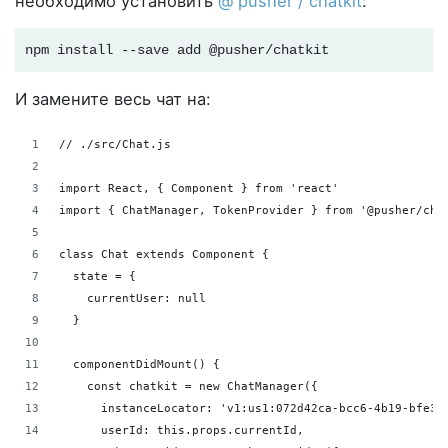
необходимо установить
@ pusher / chatkit
:
npm install --save add @pusher/chatkit
И замените весь чат на:
// ./src/Chat.js
import React, { Component } from 'react'
import { ChatManager, TokenProvider } from '@pusher/cha
class Chat extends Component {
  state = {
    currentUser: null
  }
  componentDidMount() {
    const chatkit = new ChatManager({
      instanceLocator: 'v1:us1:072d42ca-bcc6-4b19-bfe3-
      userId: this.props.currentId,