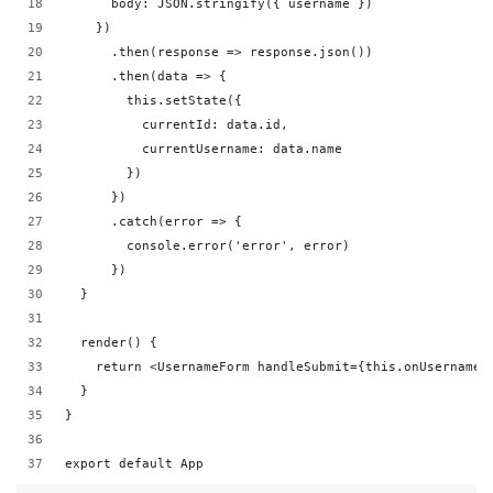
      body: JSON.stringify({ username })
    })
      .then(response => response.json())
      .then(data => {
        this.setState({
          currentId: data.id,
          currentUsername: data.name
        })
      })
      .catch(error => {
        console.error('error', error)
      })
  }
  render() {
    return <UsernameForm handleSubmit={this.onUsernameS
  }
}
export default App