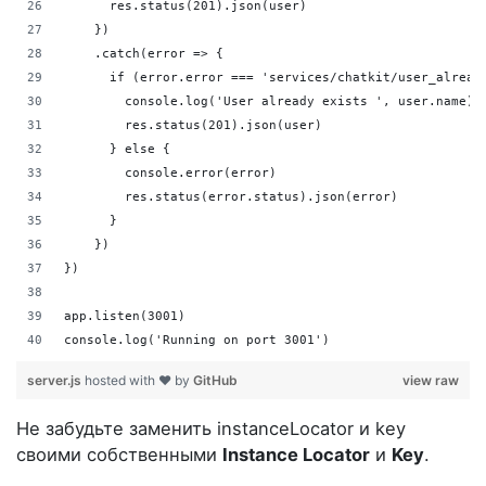
      res.status(201).json(user)
    })
    .catch(error => {
      if (error.error === 'services/chatkit/user_alread
        console.log('User already exists ', user.name)
        res.status(201).json(user)
      } else {
        console.error(error)
        res.status(error.status).json(error)
      }
    })
})
app.listen(3001)
console.log('Running on port 3001')
server.js
hosted with ❤ by
GitHub
view raw
Не забудьте заменить instanceLocator и key
своими собственными
Instance Locator
и
Key
.