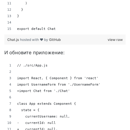
    )
  }
}
export default Chat
Chat.js
hosted with ❤ by
GitHub
view raw
И обновите приложение:
// ./src/App.js
import React, { Component } from 'react'
import UsernameForm from './UsernameForm'
+import Chat from './Chat'
class App extends Component {
  state = {
    currentUsername: null,
-   currentId: null
+   currentId: null,