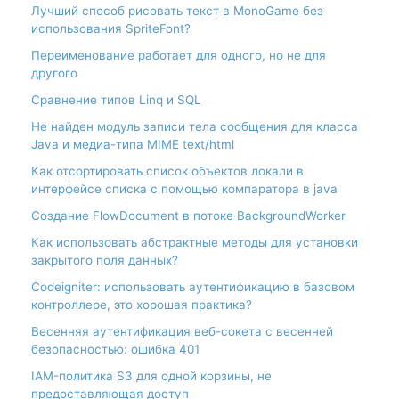
Лучший способ рисовать текст в MonoGame без
использования SpriteFont?
Переименование работает для одного, но не для
другого
Сравнение типов Linq и SQL
Не найден модуль записи тела сообщения для класса
Java и медиа-типа MIME text/html
Как отсортировать список объектов локали в
интерфейсе списка с помощью компаратора в java
Создание FlowDocument в потоке BackgroundWorker
Как использовать абстрактные методы для установки
закрытого поля данных?
Codeigniter: использовать аутентификацию в базовом
контроллере, это хорошая практика?
Весенняя аутентификация веб-сокета с весенней
безопасностью: ошибка 401
IAM-политика S3 для одной корзины, не
предоставляющая доступ