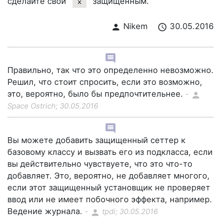
сделайте свой
защищенным.
x
Nikem
30.05.2016
person
schedule
comment
Правильно, так что это определенно невозможно.
Решил, что стоит спросить, если это возможно,
это, вероятно, было бы предпочтительнее.
-
person
Space Ostrich; 30.05.2016
comment
Вы можете добавить защищенный сеттер к
базовому классу и вызвать его из подкласса, если
вы действительно чувствуете, что это что-то
добавляет. Это, вероятно, не добавляет многого,
если этот защищенный установщик не проверяет
ввод или не имеет побочного эффекта, например.
Ведение журнала.
-
tpdi; 30.05.2016
person