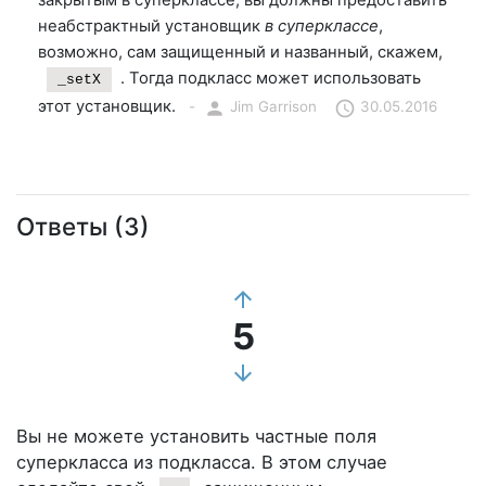
закрытым в суперклассе, вы должны предоставить
неабстрактный установщик
в суперклассе
,
возможно, сам защищенный и названный, скажем,
. Тогда подкласс может использовать
_setX
этот установщик.
-
person
Jim Garrison
schedule
30.05.2016
Ответы (3)
arrow_upward
5
arrow_downward
Вы не можете установить частные поля
суперкласса из подкласса. В этом случае