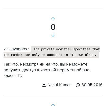
arrow_upward
0
arrow_downward
Из Javadocs :
The private modifier specifies that
the member can only be accessed in its own class.
Так что, несмотря ни на что, вы не можете
получить доступ к частной переменной вне
класса IT.
Nakul Kumar
30.05.2016
person
schedule
arrow_upward