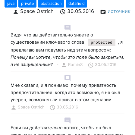
java
private
abstraction
datafield
Space Ostrich
30.05.2016
источник
person
schedule
source
comment
Видя, что вы действительно знаете о
существовании ключевого слова
, я
protected
предлагаю вам подумать над этим вопросом:
Почему вы хотите, чтобы это поле было закрытым,
а не защищенным?
-
person
RaminS
schedule
30.05.2016
comment
Мне сказали, и я понимаю, почему приватность
предпочтительнее, когда это возможно, я не был
уверен, возможен ли приват в этом сценарии.
-
person
Space Ostrich
schedule
30.05.2016
comment
Если вы
действительно
хотите, чтобы он был