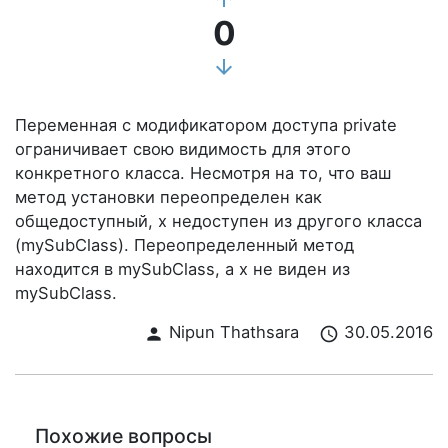
0
arrow_downward
Переменная с модификатором доступа private
ограничивает свою видимость для этого
конкретного класса. Несмотря на то, что ваш
метод установки переопределен как
общедоступный, x недоступен из другого класса
(mySubClass). Переопределенный метод
находится в mySubClass, а x не виден из
mySubClass.
Nipun Thathsara
30.05.2016
person
schedule
Похожие вопросы