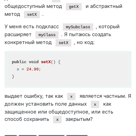
общедоступный метод
и абстрактный
getX
метод
.
setX
У меня есть подкласс
, который
mySubclass
расширяет
. Я пытаюсь создать
myClass
конкретный метод
, но код:
setX
public
void
setX
()
 {

  x = 
24.99
;

выдает ошибку, так как
является частным. Я
x
должен установить поле данных
как
x
защищенное или общедоступное, или есть
способ сохранить
закрытым?
x