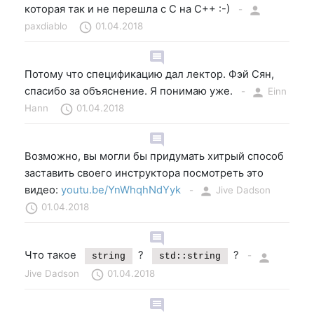
которая так и не перешла с C на C++ :-)
-
person
paxdiablo
schedule
01.04.2018
comment
Потому что спецификацию дал лектор. Фэй Сян,
спасибо за объяснение. Я понимаю уже.
-
person
Einn
Hann
schedule
01.04.2018
comment
Возможно, вы могли бы придумать хитрый способ
заставить своего инструктора посмотреть это
видео:
youtu.be/YnWhqhNdYyk
-
person
Jive Dadson
schedule
01.04.2018
comment
Что такое
?
?
-
string
std::string
person
Jive Dadson
schedule
01.04.2018
comment