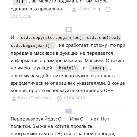
, вы можете подумать о том, чтобы
a[]
сделать это правильно.
-
person
WhozCraig
schedule
01.04.2018
comment
И
std::copy(std::begin(foo), std::end(foo),
не сработает, потому что при
std::begin(bar));
передаче массивов в функции не передается
информация о размере массива. Массивы C также
не имеют функций
и
,
begin()
end()
поэтому вам действительно нужно выполнять
арифметические операции с указателями. В конце
концов, просто используйте контейнеры C++.
-
person
BessieTheCookie
schedule
01.04.2018
comment
Перефразируя Йоду: C++. Или С++ нет. Нет
попытки. Вы же не хотите прослыть
программистом на C+, той странной породой,