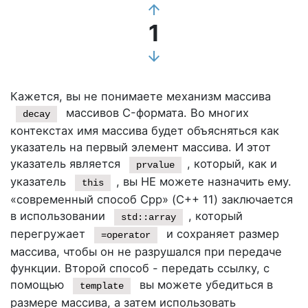
arrow_upward
1
arrow_downward
Кажется, вы не понимаете механизм массива
массивов C-формата. Во многих
decay
контекстах имя массива будет объясняться как
указатель на первый элемент массива. И этот
указатель является
, который, как и
prvalue
указатель
, вы НЕ можете назначить ему.
this
«современный способ Cpp» (С++ 11) заключается
в использовании
, который
std::array
перегружает
и сохраняет размер
=operator
массива, чтобы он не разрушался при передаче
функции. Второй способ - передать ссылку, с
помощью
вы можете убедиться в
template
размере массива, а затем использовать