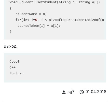
void
 Student::setStudent(
string
 n, 
string
 a[])

{

   studentName = n;

for
(
int
 i=
0
; i < sizeof(courseTaken)/sizeof(cour
    courseTaken[i] = a[i];

}

int
 main()

Выход:
{

    Student student;

Cobol                                              
string
 courses[
3
] = {
"Cobol"
,
"C++"
,
"Fortran"
};

C++                                                
    student.setStudent(
"Eva"
, courses);

for
 (
int
 i = 
0
; i < 
3
; i++){

        cout << student.courseTaken[i] << endl;

sg7
01.04.2018
person
schedule
    }

return
0
;
