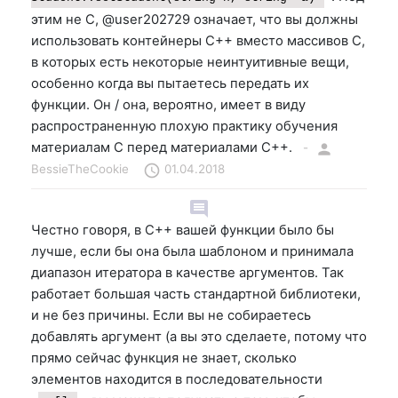
этим не C, @user202729 означает, что вы должны
использовать контейнеры C++ вместо массивов C,
в которых есть некоторые неинтуитивные вещи,
особенно когда вы пытаетесь передать их
функции. Он / она, вероятно, имеет в виду
распространенную плохую практику обучения
материалам C перед материалами C++.
-
person
BessieTheCookie
schedule
01.04.2018
comment
Честно говоря, в C++ вашей функции было бы
лучше, если бы она была шаблоном и принимала
диапазон итератора в качестве аргументов. Так
работает большая часть стандартной библиотеки,
и не без причины. Если вы не собираетесь
добавлять аргумент (а вы это сделаете, потому что
прямо сейчас функция не знает, сколько
элементов находится в последовательности