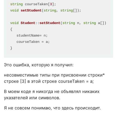
string
 courseTaken[
3
void
setStudent
(
string
, 
string
[]); 

void
Student
::
setStudent
(
string
 n, 
string
 a[]
)

{

   studentName= n;

   courseTaken = a;

Это ошибка, которую я получил:
несовместимые типы при присвоении строки*
строке [3] в этой строке courseTaken = a;
В моем коде я никогда не объявлял никаких
указателей или символов.
Я не совсем понимаю, что здесь происходит.