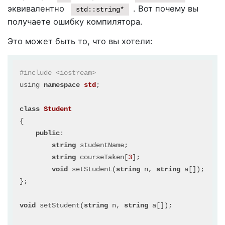
эквивалентно
. Вот почему вы
std::string*
получаете ошибку компилятора.
Это может быть то, что вы хотели:
#include <iostream>

using 
namespace
std
;

class
Student
{

public
:

string
 studentName;

string
 courseTaken[
3
];

void
 setStudent(
string
 n, 
string
 a[]); 

};

void
 setStudent(
string
 n, 
string
 a[]); 
