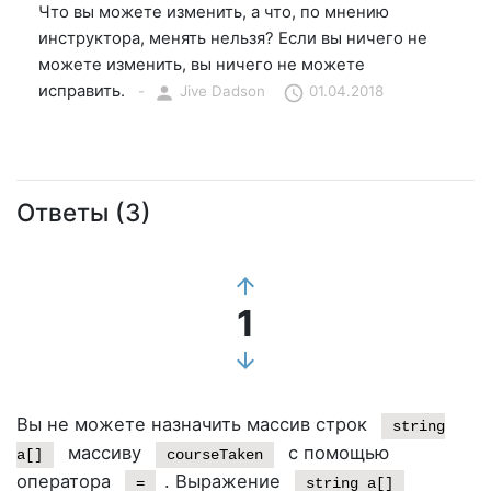
Что вы можете изменить, а что, по мнению
инструктора, менять нельзя? Если вы ничего не
можете изменить, вы ничего не можете
исправить.
-
person
Jive Dadson
schedule
01.04.2018
Ответы (3)
arrow_upward
1
arrow_downward
Вы не можете назначить массив строк
string
массиву
с помощью
a[]
courseTaken
оператора
. Выражение
=
string a[]