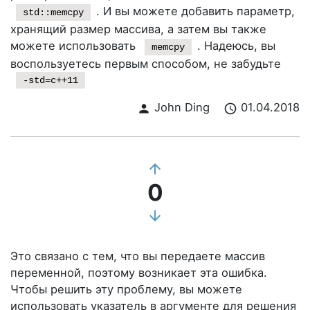
. И вы можете добавить параметр,
std::memcpy
хранящий размер массива, а затем вы также
можете использовать
. Надеюсь, вы
memcpy
воспользуетесь первым способом, не забудьте
-std=c++11
John Ding
01.04.2018
person
schedule
arrow_upward
0
arrow_downward
Это связано с тем, что вы передаете массив
переменной, поэтому возникает эта ошибка.
Чтобы решить эту проблему, вы можете
использовать указатель в аргументе для решения