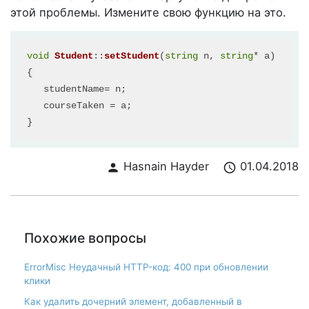
этой проблемы. Измените свою функцию на это.
void
Student
::
setStudent
(
string
 n, 
string
* a
)

{

   studentName= n;

   courseTaken = a;

Hasnain Hayder
01.04.2018
person
schedule
Похожие вопросы
ErrorMisc Неудачный HTTP-код: 400 при обновлении
клики
Как удалить дочерний элемент, добавленный в