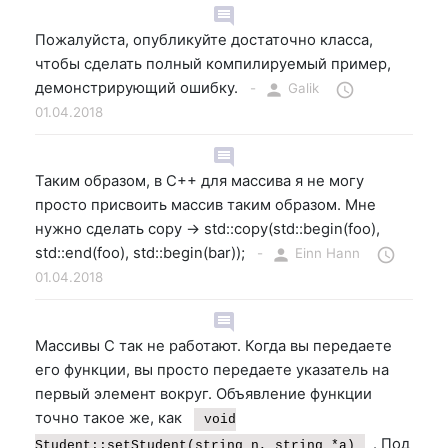
comment
Пожалуйста, опубликуйте достаточно класса,
чтобы сделать полный компилируемый пример,
демонстрирующий ошибку.
-
person
Galik
schedule
01.04.2018
comment
Таким образом, в С++ для массива я не могу
просто присвоить массив таким образом. Мне
нужно сделать copy -> std::copy(std::begin(foo),
std::end(foo), std::begin(bar));
-
person
Einn Hann
schedule
01.04.2018
comment
Массивы C так не работают. Когда вы передаете
его функции, вы просто передаете указатель на
первый элемент вокруг. Объявление функции
точно такое же, как
void
. Под
Student::setStudent(string n, string *a)