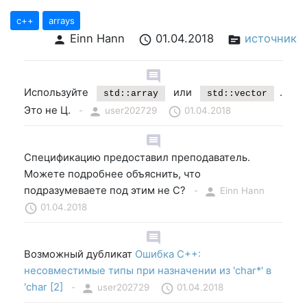
c++
arrays
Einn Hann
01.04.2018
источник
person
schedule
source
comment
Используйте
или
.
std::array
std::vector
Это не Ц.
-
person
user202729
schedule
01.04.2018
comment
Спецификацию предоставил преподаватель.
Можете подробнее объяснить, что
подразумеваете под этим не C?
-
person
Einn Hann
schedule
01.04.2018
comment
Возможный дубликат
Ошибка C++:
несовместимые типы при назначении из 'char*' в
'char [2]
-
person
user202729
schedule
01.04.2018