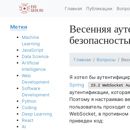
Главная
Публикации
Вопро
Весенняя аут
Метки
безопасность
Machine
Learning
JavaScript
Data Science
Главная
Вопросы
Вес
Artificial
Intelligence
Web
Я хотел бы аутентифици
Development
Spring
23.2 WebSocket A
Software
аутентификации, котора
Development
Поэтому я настраиваю в
Python
пользователь проходит 
Coding
WebSocket, в противном
Deep Learning
React
приведен код:
AI