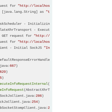
uest for 
"http://localhost:8082/hpdm/login"
 resulted in 
 [java.lang.String] as 
"text/plain;charset=UTF-8"
 using 
lateXhrTransport - Executing SockJS Info request, url=ht
 GET request for 
"http://localhost:8082/hpdm-ws/info"
uest for 
"http://localhost:8082/hpdm-ws/info"
 resulted i
ient - Initial SockJS 
"Info"
 request to server failed, u
efaultResponseErrorHandler.java:
91
)

java:
667
)

620
)

5
)

entials.getBytes());

ecuteInfoRequestInternal
(RestTemplateXhrTransport.java:
1
eInfoRequest
(AbstractXhrTransport.java:
155
)

SockJsClient.java:
286
)

ckJsClient.java:
254
)

bSocketStompClient.java:
274
)
