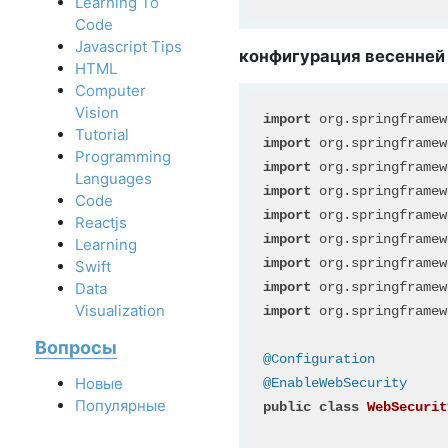
Learning To
Code
Javascript Tips
конфигурация весенней 
HTML
Computer
Vision
import
Tutorial
import
Programming
import
Languages
import
Code
import
Reactjs
import
Learning
import
Swift
import
Data
Visualization
import
 org.springframew
Вопросы
@Configuration
Новые
@EnableWebSecurity
Популярные
public
class
WebSecurit