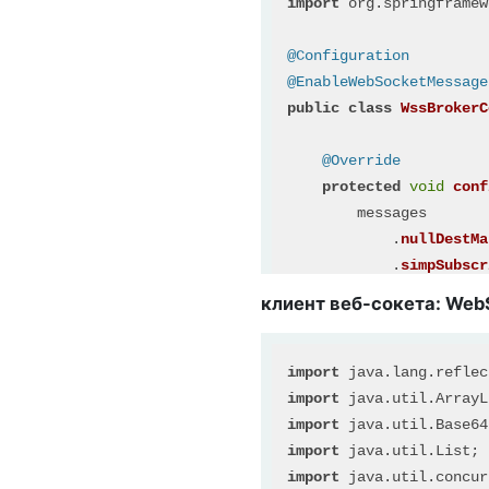
import
 org.
springframew
return
new
Cust
    }

@Configuration
@EnableWebSocketMessage
@Bean
public
class
WssBrokerC
public
 Authenticati
// altough this
@Override
// its required
protected
void
conf
return
super
.au
        messages

    }

            .
nullDestMa
            .
simpSubscr
            .
simpDestMa
клиент веб-сокета: WebS
//            .simpSubs
//            .simpType

            .
anyMessage
import
import
    }

import
import
@Override
import
 java.util.concur