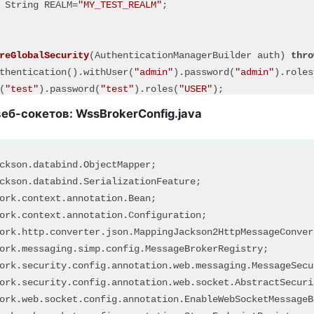
 String REALM=
"MY_TEST_REALM"
;

reGlobalSecurity
(AuthenticationManagerBuilder auth)
thro
thentication().withUser(
"admin"
).password(
"admin"
).roles
(
"test"
).password(
"test"
).roles(
"USER"
);

еб-сокетов: WssBrokerConfig.java
igure
(HttpSecurity http)
throws
 Exception {

ckson
.
databind
.
ObjectMapper
able()

ckson
.
databind
.
SerializationFeature
equests()

ork
.
context
.
annotation
.
Bean
().authenticated()

ork
.
context
.
annotation
.
Configuration
Basic().realmName(REALM).authenticationEntryPoint(getBas
ork
.
http
.
converter
.
json
.
MappingJackson2HttpMessageConver
ionManagement().sessionCreationPolicy(SessionCreationPol
ork
.
messaging
.
simp
.
config
.
MessageBrokerRegistry
ork
.
security
.
config
.
annotation
.
web
.
messaging
.
MessageSecu
ork
.
security
.
config
.
annotation
.
web
.
socket
.
AbstractSecuri
ork
.
web
.
socket
.
config
.
annotation
.
EnableWebSocketMessageB
uthenticationEntryPoint 
getBasicAuthEntryPoint
()
{
