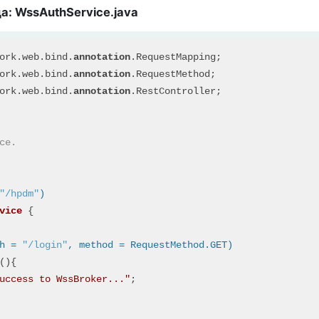
а: WssAuthService.java
ork.web.bind.
annotation
ork.web.bind.
annotation
ork.web.bind.
annotation
.RestController;

ce.

"/hpdm"
)
vice
{

h = 
"/login"
, method = RequestMethod.GET)
(){

uccess to WssBroker..."
;
