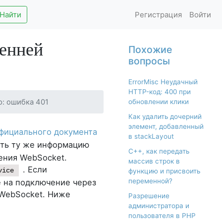
Найти
Регистрация
Войти
сенней
Похожие
вопросы
ErrorMisc Неудачный
HTTP-код: 400 при
ю: ошибка 401
обновлении клики
Как удалить дочерний
элемент, добавленный
фициального документа
в stackLayout
ать ту же информацию
С++, как передать
ения WebSocket.
массив строк в
. Если
vice
функцию и присвоить
переменной?
е на подключение через
 WebSocket. Ниже
Разрешение
администратора и
пользователя в PHP