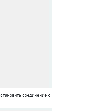
 websocket servers, cross-origin accesses should be enab
ter
(
) {

 установить соединение с