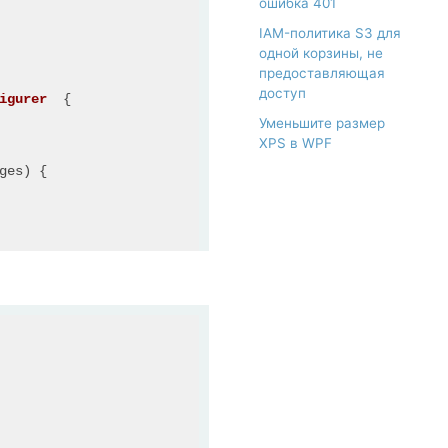
ошибка 401
IAM-политика S3 для
одной корзины, не
предоставляющая
доступ
igurer
  {

Уменьшите размер
XPS в WPF
ges
) {

e("USER")