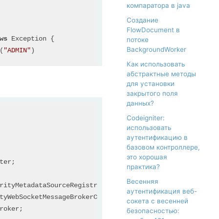
компаратора в java
Создание
FlowDocument в
ws
 Exception {

потоке
BackgroundWorker
(
"ADMIN"
)

Как использовать
абстрактные методы
для установки
закрытого поля
данных?
Codeigniter:
использовать
аутентификацию в
базовом контроллере,
icAuthEntryPoint())

это хорошая
ter
практика?
icy.STATELESS);
//We don't need sessions to be created.
Весенняя
rityMetadataSourceRegistry
аутентификация веб-
tyWebSocketMessageBrokerConfigurer
сокета с весенней
roker
безопасностью: