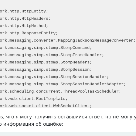
reMessageBroker
(
MessageBrokerRegistry config
) {

mpleBroker
(
"/topic"
);

cationDestinationPrefixes
(
"/ws"
);

rStompEndpoints
(
StompEndpointRegistry registry
) {

owedOrigins is important here: since we have both http &
point
(
"/hpdm-ws"
).
setAllowedOrigins
(
"*"
).
withSockJS
();

on2HttpMessageConverter
mappingJackson2HttpMessageConver
pper = 
new
ObjectMapper
();

e
(
SerializationFeature
.
FAIL_ON_EMPTY_BEANS
, 
false
);

HttpMessageConverter
 converter =

ь, что я могу получить оставшийся ответ, но не могу
pingJackson2HttpMessageConverter
(mapper);

о информация об ошибке:
r;
