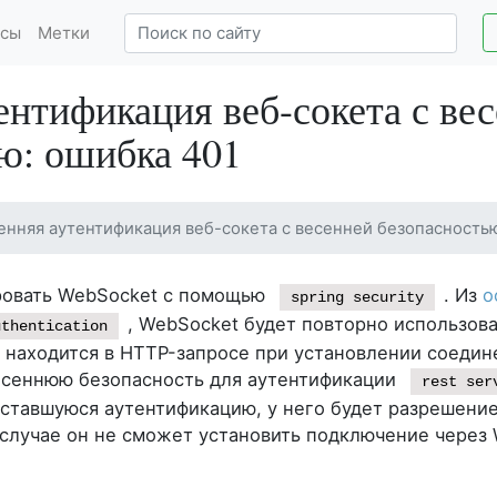
сы
Метки
ентификация веб-сокета с ве
ю: ошибка 401
енняя аутентификация веб-сокета с весенней безопасность
ровать WebSocket с помощью
. Из
о
spring security
, WebSocket будет повторно использов
uthentication
я находится в HTTP-запросе при установлении соедин
есеннюю безопасность для аутентификации
rest ser
оставшуюся аутентификацию, у него будет разрешени
 случае он не сможет установить подключение через