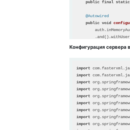
public
final
static
@Autowired
public
void
configu
        auth.inMemoryAu
        .and().withUser
    }

Конфигурация сервера в
@Override
protected
void
conf
import
 com.
fasterxml
.
ja
        http.csrf().dis
import
 com.
fasterxml
.
ja
            .authorizeR
import
 org.
springframew
            .anyRequest
import
 org.
springframew
            .and().http
import
 org.
springframew
            .and().sess
import
 org.
springframew
    }

import
 org.
springframew
import
 org.
springframew
@Bean
import
 org.
springframew
public
 CustomBasicA