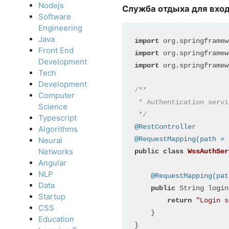
Nodejs
Служба отдыха для вход
Software
Engineering
Java
import
 org.springframew
Front End
import
 org.springframew
Development
import
 org.springframew
Tech
Development
/**

Computer
 * Authentication servi
Science
 */
Typescript
@RestController
Algorithms
@RequestMapping(path = 
Neural
Networks
public
class
WssAuthSer
Angular
NLP
@RequestMapping(pat
Data
public
 String login
Startup
return
"Login s
CSS
    }

Education