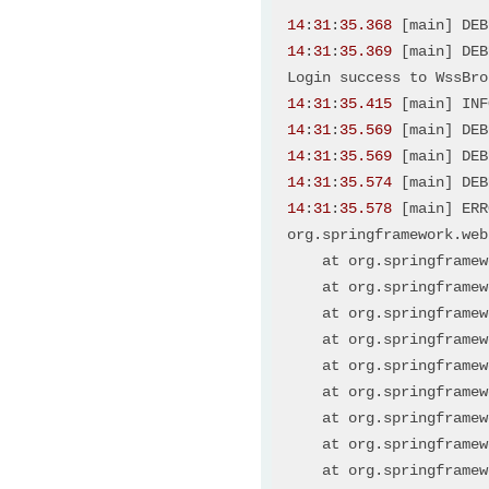
import
 org.springframew
14
:
31
:
35.368
 [main] DEB
14
:
31
:
35.369
 [main] DEB
//@JsonIgnoreProperties
public
class
WebsocketC
14
:
31
:
35.415
public
static
void
14
:
31
:
35.569
 [main] DEB
// 1.login to r
14
:
31
:
35.569
 [main] DEB
        authToRest();

14
:
31
:
35.574
 [main] DEB
// 2.establish 
14
:
31
:
35.578
 [main] ERR
        openConnection(
org.springframework.web
    }

    at org.springframew
    at org.springframew
private
static
 Http
    at org.springframew
        String plainCre
    at org.springframew
String
base64Cr
    at org.springframew
    at org.springframew
HttpHeaders
hea
    at org.springframew
        headers.add(
"Au
    at org.springframew
return
 headers;

    at org.springframew