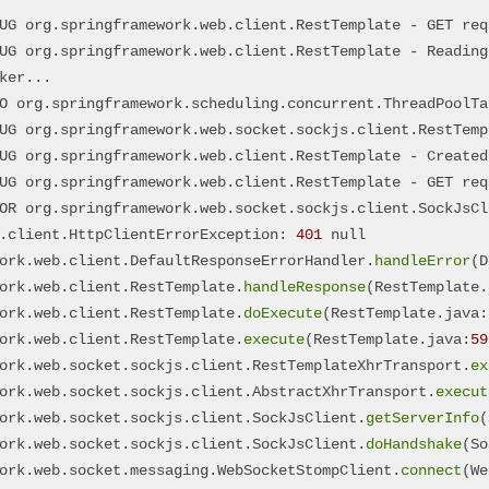
ork.web.socket.sockjs.client.WebSocketTransport;

UG org.springframework.web.client.RestTemplate - GET req
UG org.springframework.web.client.RestTemplate - Reading
(ignoreUnknown = true)
lient
 {

main
(String[] args)
{

UG org.springframework.web.socket.sockjs.client.RestTemp
est service
UG org.springframework.web.client.RestTemplate - Created
UG org.springframework.web.client.RestTemplate - GET req
websocket connection
OR org.springframework.web.socket.sockjs.client.SockJsCl
);

.client.HttpClientErrorException: 
401
 null

ork.web.client.DefaultResponseErrorHandler.
handleError
(D
ork.web.client.RestTemplate.
handleResponse
(RestTemplate.
Headers 
getHeaders
()
{

ork.web.client.RestTemplate.
doExecute
(RestTemplate.java:
dentials=
"admin:admin"
;

ork.web.client.RestTemplate.
execute
(RestTemplate.java:
59
edentials
=
 Base64.getEncoder().encodeToString(plainCred
ork.web.socket.sockjs.client.RestTemplateXhrTransport.
ex
ork.web.socket.sockjs.client.AbstractXhrTransport.
execut
ders
=
new
HttpHeaders
();

ork.web.socket.sockjs.client.SockJsClient.
getServerInfo
(
thorization"
, 
"Basic "
 + base64Credentials);

ork.web.socket.sockjs.client.SockJsClient.
doHandshake
(So
ork.web.socket.messaging.WebSocketStompClient.
connect
(We