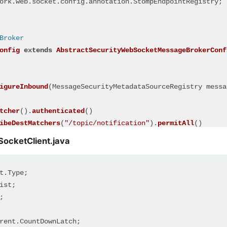
ork
.
web
.
socket
.
config
.
annotation
.
StompEndpointRegistry
;

omBasicAuthenticationEntryPoint
();

Broker
onfig
extends
AbstractSecurityWebSocketMessageBrokerConf
onManager 
authenticationManagerBean
()
throws
 Exception {

 seems like useless code,
 to prevend spring boot auto-configuration
igureInbound
(
MessageSecurityMetadataSourceRegistry messa
thenticationManagerBean();

tcher
().
authenticated
()

ibeDestMatchers
(
"/topic/notification"
).
permitAll
()

tchers
(
"/**"
).
authenticated
ocketClient.java
cribeDestMatchers("/user/**", "/topic/friends/*").hasRol
Matchers(MESSAGE, SUBSCRIBE).denyAll()
().
denyAll
();

rent.CountDownLatch;
