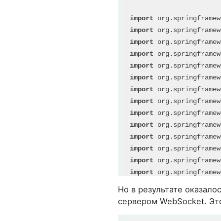
public
void
configu
        config.
enableSi
import
        config.
setAppli
import
    }

import
import
@Override
import
public
void
registe
import
/**Note: setAll
import
        registry.
addEnd
import
    }

import
import
@Bean
import
public
MappingJacks
import
ObjectMapper
 ma
import
        mapper.
configur
import
MappingJackson2
import
Но в результате оказалос
new
Map
import
сервером WebSocket. Эт
return
 converte
import
    }

import