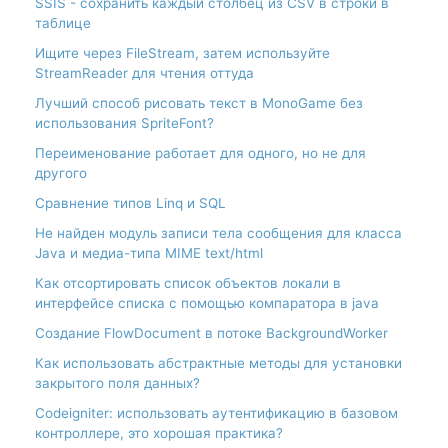
SSIS - сохранить каждый столбец из CSV в строки в
таблице
Ищите через FileStream, затем используйте
StreamReader для чтения оттуда
Лучший способ рисовать текст в MonoGame без
использования SpriteFont?
Переименование работает для одного, но не для
другого
Сравнение типов Linq и SQL
Не найден модуль записи тела сообщения для класса
Java и медиа-типа MIME text/html
Как отсортировать список объектов локали в
интерфейсе списка с помощью компаратора в java
Создание FlowDocument в потоке BackgroundWorker
Как использовать абстрактные методы для установки
закрытого поля данных?
Codeigniter: использовать аутентификацию в базовом
контроллере, это хорошая практика?