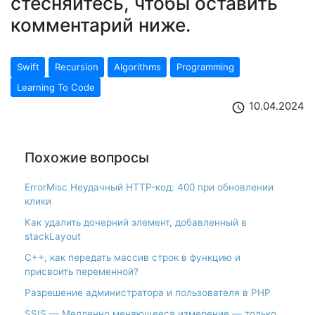
стесняйтесь, чтобы оставить
комментарий ниже.
Swift
Recursion
Algorithms
Programming
Learning To Code
10.04.2024
schedule
Похожие вопросы
ErrorMisc Неудачный HTTP-код: 400 при обновлении
клики
Как удалить дочерний элемент, добавленный в
stackLayout
С++, как передать массив строк в функцию и
присвоить переменной?
Разрешение администратора и пользователя в PHP
SSIS — Медленно меняющееся измерение — только