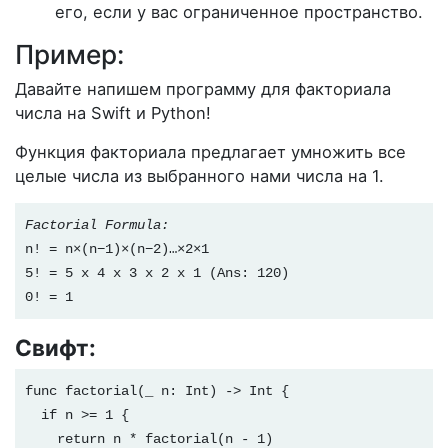
его, если у вас ограниченное пространство.
Пример:
Давайте напишем программу для факториала
числа на Swift и Python!
Функция факториала предлагает умножить все
целые числа из выбранного нами числа на 1.
Factorial Formula: 

n! = n×(n−1)×(n−2)…×2×1

5! = 5 x 4 x 3 x 2 x 1 (Ans: 120)

0! = 1
Свифт:
func factorial(_ n: Int) -> Int {

  if n >= 1 {

    return n * factorial(n - 1)
