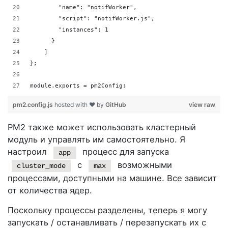
        "name": "notifWorker",
        "script": "notifWorker.js",
        "instances": 1
      }
    ]
};
module.exports = pm2Config;
pm2.config.js
hosted with ❤ by
GitHub
view raw
PM2 также может использовать кластерный
модуль и управлять им самостоятельно. Я
настроил
процесс для запуска
app
с
возможными
cluster_mode
max
процессами, доступными на машине. Все зависит
от количества ядер.
Поскольку процессы разделены, теперь я могу
запускать / останавливать / перезапускать их с