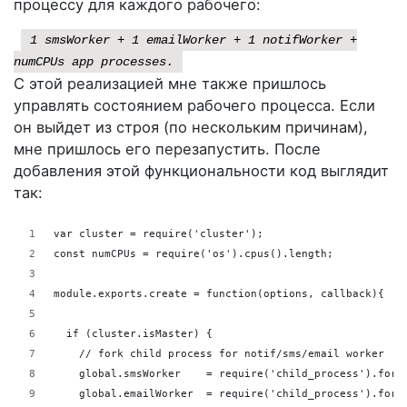
процессу для каждого рабочего:
1 smsWorker + 1 emailWorker + 1 notifWorker +
numCPUs app processes.
С этой реализацией мне также пришлось
управлять состоянием рабочего процесса. Если
он выйдет из строя (по нескольким причинам),
мне пришлось его перезапустить. После
добавления этой функциональности код выглядит
так:
var cluster = require('cluster');
const numCPUs = require('os').cpus().length;
module.exports.create = function(options, callback){
  if (cluster.isMaster) {
    // fork child process for notif/sms/email worker
    global.smsWorker    = require('child_process').fork
    global.emailWorker  = require('child_process').fork