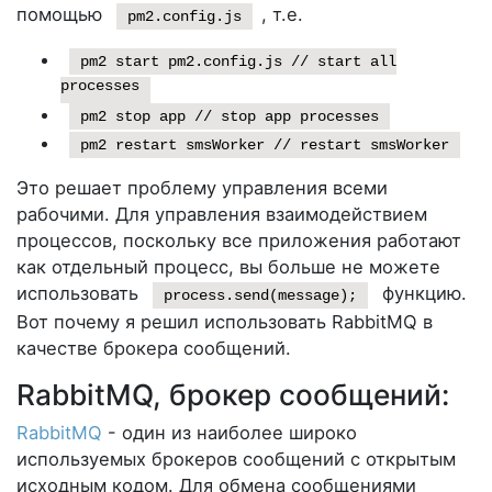
помощью
, т.е.
pm2.config.js
pm2 start pm2.config.js // start all
processes
pm2 stop app // stop app processes
pm2 restart smsWorker // restart smsWorker
Это решает проблему управления всеми
рабочими. Для управления взаимодействием
процессов, поскольку все приложения работают
как отдельный процесс, вы больше не можете
использовать
функцию.
process.send(message);
Вот почему я решил использовать RabbitMQ в
качестве брокера сообщений.
RabbitMQ, брокер сообщений:
RabbitMQ
- один из наиболее широко
используемых брокеров сообщений с открытым
исходным кодом. Для обмена сообщениями