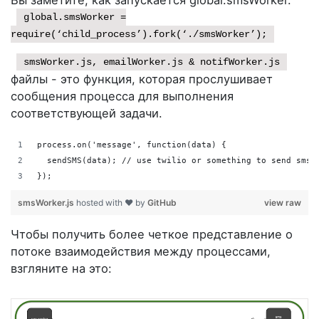
global.smsWorker =
require(‘child_process’).fork(‘./smsWorker’);
smsWorker.js, emailWorker.js & notifWorker.js
файлы - это функция, которая прослушивает
сообщения процесса для выполнения
соответствующей задачи.
process.on('message', function(data) {
  sendSMS(data); // use twilio or something to send sms
});
smsWorker.js
hosted with ❤ by
GitHub
view raw
Чтобы получить более четкое представление о
потоке взаимодействия между процессами,
взгляните на это: