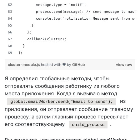
        message.type = 'notif';
        process.send(message); // send message to maste
        console.log('notification Message sent from wor
      }
    };
    callback(cluster);
  }
};
cluster-module.js
hosted with ❤ by
GitHub
view raw
Я определил глобальные методы, чтобы
отправлять сообщения работнику из любого
места приложения. Когда я вызываю метод
из
global.emailWorker.send(“Email to send”);
приложения, он отправляет сообщение главному
процессу, а затем главный процесс пересылает
его соответствующему
.
child_process
Вы заметите, как запускается global.smsWorker.