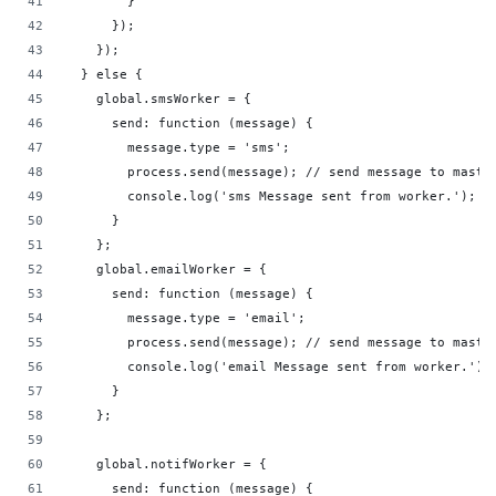
        }
      });
    });
  } else {
    global.smsWorker = {
      send: function (message) {
        message.type = 'sms';
        process.send(message); // send message to maste
        console.log('sms Message sent from worker.');
      }
    };
    global.emailWorker = {
      send: function (message) {
        message.type = 'email';
        process.send(message); // send message to maste
        console.log('email Message sent from worker.');
      }
    };
    global.notifWorker = {
      send: function (message) {