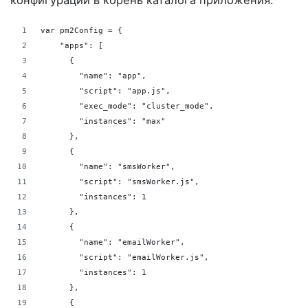
var pm2Config = {
    "apps": [
      {
        "name": "app",
        "script": "app.js",
        "exec_mode": "cluster_mode",
        "instances": "max"
      },
      {
        "name": "smsWorker",
        "script": "smsWorker.js",
        "instances": 1
      },
      {
        "name": "emailWorker",
        "script": "emailWorker.js",
        "instances": 1
      },
      {