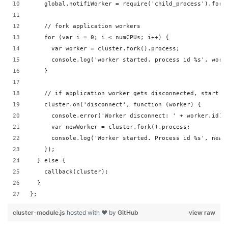
    global.notifiWorker = require('child_process').fork
    // fork application workers
    for (var i = 0; i < numCPUs; i++) {
      var worker = cluster.fork().process;
      console.log('worker started. process id %s', work
    }
    // if application worker gets disconnected, start n
    cluster.on('disconnect', function (worker) {
      console.error('Worker disconnect: ' + worker.id);
      var newWorker = cluster.fork().process;
      console.log('Worker started. Process id %s', newW
    });
  } else {
    callback(cluster);
  }
};
cluster-module.js
hosted with ❤ by
GitHub
view raw