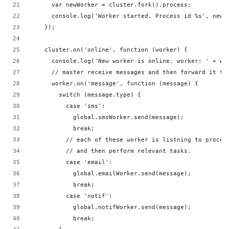
      var newWorker = cluster.fork().process;
      console.log('Worker started. Process id %s', newW
    });
    cluster.on('online', function (worker) {
      console.log('New worker is online. worker: ' + wo
      // master receive messages and then forward it to
      worker.on('message', function (message) {
        switch (message.type) {
          case 'sms':
            global.smsWorker.send(message); 
            break;
          // each of these worker is listning to proces
          // and then perform relevant tasks.
          case 'email':
            global.emailWorker.send(message);
            break;
          case 'notif':
            global.notifWorker.send(message);
            break;