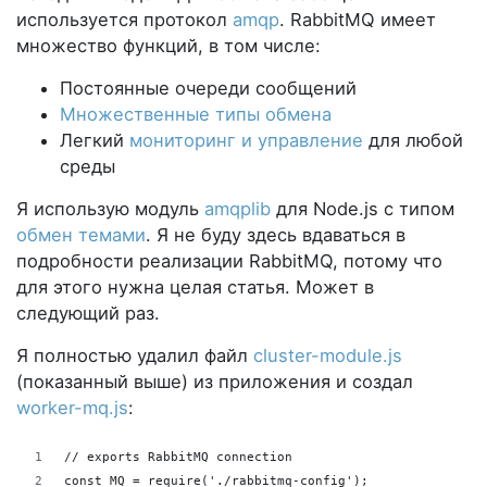
используется протокол
amqp
. RabbitMQ имеет
множество функций, в том числе:
Постоянные очереди сообщений
Множественные типы обмена
Легкий
мониторинг и управление
для любой
среды
Я использую модуль
amqplib
для Node.js с типом
обмен темами
. Я не буду здесь вдаваться в
подробности реализации RabbitMQ, потому что
для этого нужна целая статья. Может в
следующий раз.
Я полностью удалил файл
cluster-module.js
(показанный выше) из приложения и создал
worker-mq.js
:
// exports RabbitMQ connection
const MQ = require('./rabbitmq-config');