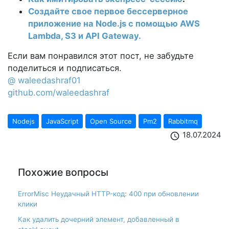
Создайте свое первое бессерверное
приложение на Node.js с помощью AWS
Lambda, S3 и API Gateway.
Если вам понравился этот пост, не забудьте
поделиться и подписаться.
@ waleedashraf01
github.com/waleedashraf
Nodejs
JavaScript
Open Source
Pm2
Rabbitmq
18.07.2024
schedule
Похожие вопросы
ErrorMisc Неудачный HTTP-код: 400 при обновлении
клики
Как удалить дочерний элемент, добавленный в