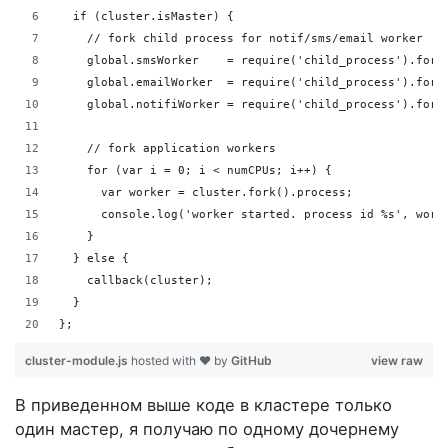
  if (cluster.isMaster) {
    // fork child process for notif/sms/email worker
    global.smsWorker    = require('child_process').fork
    global.emailWorker  = require('child_process').fork
    global.notifiWorker = require('child_process').fork
    // fork application workers
    for (var i = 0; i < numCPUs; i++) {
      var worker = cluster.fork().process;
      console.log('worker started. process id %s', work
    }
  } else {
    callback(cluster);
  }
};
cluster-module.js
hosted with ❤ by
GitHub
view raw
В приведенном выше коде в кластере только
один мастер, я получаю по одному дочернему