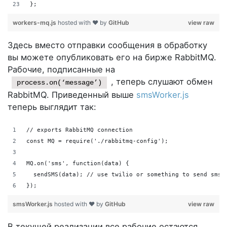
};
workers-mq.js
hosted with ❤ by
GitHub
view raw
Здесь вместо отправки сообщения в обработку
вы можете опубликовать его на бирже RabbitMQ.
Рабочие, подписанные на
, теперь слушают обмен
process.on(‘message’)
RabbitMQ. Приведенный выше
smsWorker.js
теперь выглядит так:
// exports RabbitMQ connection
const MQ = require('./rabbitmq-config');
MQ.on('sms', function(data) {
  sendSMS(data); // use twilio or something to send sms
});
smsWorker.js
hosted with ❤ by
GitHub
view raw
В текущей реализации все рабочие остаются