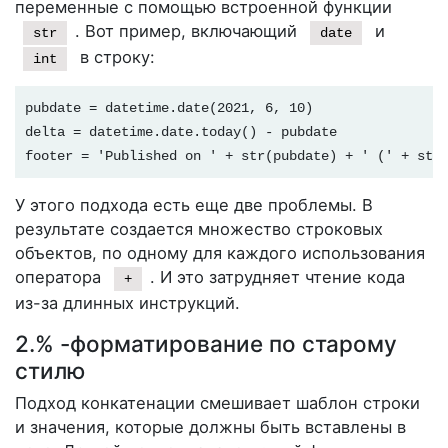
переменные с помощью встроенной функции
. Вот пример, включающий
и
str
date
в строку:
int
pubdate = datetime.date(2021, 6, 10)

delta = datetime.date.today() - pubdate

footer = 'Published on ' + str(pubdate) + ' (' + str
У этого подхода есть еще две проблемы. В
результате создается множество строковых
объектов, по одному для каждого использования
оператора
. И это затрудняет чтение кода
+
из-за длинных инструкций.
2.% -форматирование по старому
стилю
Подход конкатенации смешивает шаблон строки
и значения, которые должны быть вставлены в