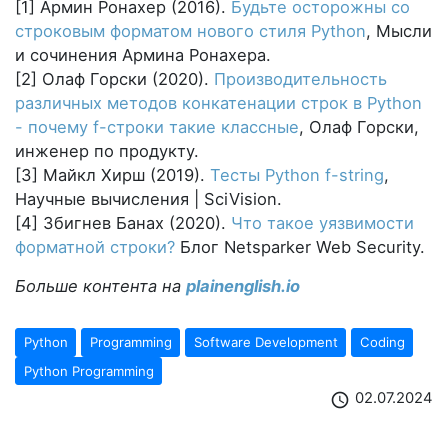
[1] Армин Ронахер (2016).
Будьте осторожны со
строковым форматом нового стиля Python
, Мысли
и сочинения Армина Ронахера.
[2] Олаф Горски (2020).
Производительность
различных методов конкатенации строк в Python
- почему f-строки такие классные
, Олаф Горски,
инженер по продукту.
[3] Майкл Хирш (2019).
Тесты Python f-string
,
Научные вычисления | SciVision.
[4] Збигнев Банах (2020).
Что такое уязвимости
форматной строки?
Блог Netsparker Web Security.
Больше контента на
plainenglish.io
Python
Programming
Software Development
Coding
Python Programming
02.07.2024
schedule