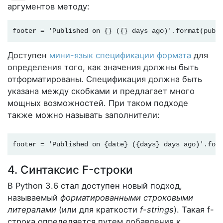
аргументов методу:
footer = 'Published on {} ({} days ago)'.format(pubd
Доступен
мини-язык спецификации формата
для
определения того, как значения должны быть
отформатированы. Спецификация должна быть
указана между скобками и предлагает много
мощных возможностей. При таком подходе
также можно называть заполнители:
footer = 'Published on {date} ({days} days ago)'.for
4. Синтаксис F-строки
В Python 3.6 стал доступен новый подход,
называемый
форматированными строковыми
литералами
(или для краткости
f-strings
). Такая f-
строка определяется путем добавления к