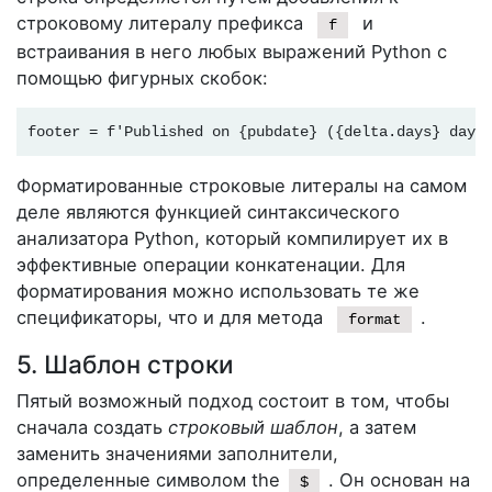
строковому литералу префикса
и
f
встраивания в него любых выражений Python с
помощью фигурных скобок:
footer = f'Published on {pubdate} ({delta.days} days
Форматированные строковые литералы на самом
деле являются функцией синтаксического
анализатора Python, который компилирует их в
эффективные операции конкатенации. Для
форматирования можно использовать те же
спецификаторы, что и для метода
.
format
5. Шаблон строки
Пятый возможный подход состоит в том, чтобы
сначала создать
строковый шаблон
, а затем
заменить значениями заполнители,
определенные символом the
. Он основан на
$