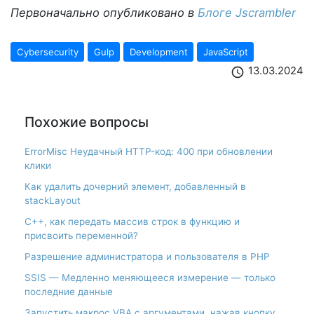
Первоначально опубликовано в
Блоге Jscrambler
Cybersecurity
Gulp
Development
JavaScript
13.03.2024
schedule
Похожие вопросы
ErrorMisc Неудачный HTTP-код: 400 при обновлении
клики
Как удалить дочерний элемент, добавленный в
stackLayout
С++, как передать массив строк в функцию и
присвоить переменной?
Разрешение администратора и пользователя в PHP
SSIS — Медленно меняющееся измерение — только
последние данные
Запустить макрос VBA с аргументами, нажав кнопку