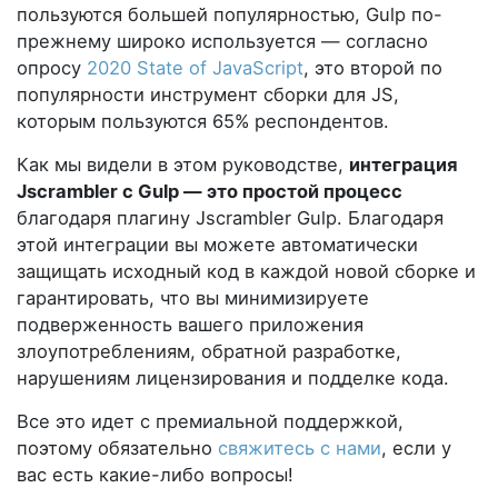
          {

пользуются большей популярностью, Gulp по-
            "name": "regexObfuscation"

прежнему широко используется — согласно
          },

опросу
2020 State of JavaScript
, это второй по
          {

популярности инструмент сборки для JS,
            "name": "booleanToAnything"

которым пользуются 65% респондентов.
          }

        ]

Как мы видели в этом руководстве,
интеграция
    }))

Jscrambler с Gulp — это простой процесс
    .pipe(gulp.dest('dist/'))

благодаря плагину Jscrambler Gulp. Благодаря
    .on('end', done);

этой интеграции вы можете автоматически
});
защищать исходный код в каждой новой сборке и
гарантировать, что вы минимизируете
подверженность вашего приложения
злоупотреблениям, обратной разработке,
нарушениям лицензирования и подделке кода.
Все это идет с премиальной поддержкой,
поэтому обязательно
свяжитесь с нами
, если у
вас есть какие-либо вопросы!