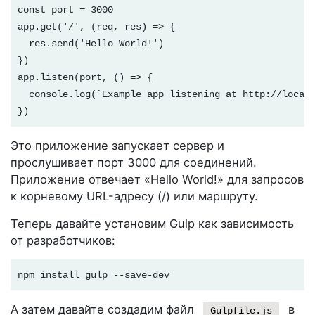
const port = 3000
app.get('/', (req, res) => {

  res.send('Hello World!')

})
app.listen(port, () => {

  console.log(`Example app listening at http://localh
})
Это приложение запускает сервер и
прослушивает порт 3000 для соединений.
Приложение отвечает «Hello World!» для запросов
к корневому URL-адресу (/) или маршруту.
Теперь давайте установим Gulp как зависимость
от разработчиков:
npm install gulp --save-dev
А затем давайте создадим файл
в
Gulpfile.js