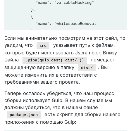
            "name": "variableMasking"

          },

          {

            "name": "whitespaceRemoval"

          },

Если мы внимательно посмотрим на этот файл, то
          {

увидим, что
указывает путь к файлам,
            "name": "identifiersRenaming",

src
            "options": {

которые будет использовать Jscrambler. Внизу
              "mode": "SAFEST"

файла
помещает
.pipe(gulp.dest('dist/'))
            }

защищенную версию в папку
. Вы
dist/
          },

можете изменить их в соответствии с
          {

требованиями вашего проекта.
            "name": "dotToBracketNotation"

Теперь осталось убедиться, что наш процесс
          },

сборки использует Gulp. В нашем случае мы
          {

должны убедиться, что в нашем файле
            "name": "stringConcealing"

есть скрипт для сборки нашего
          },

package.json
приложения с помощью Gulp:
          {

            "name": "functionReordering"
