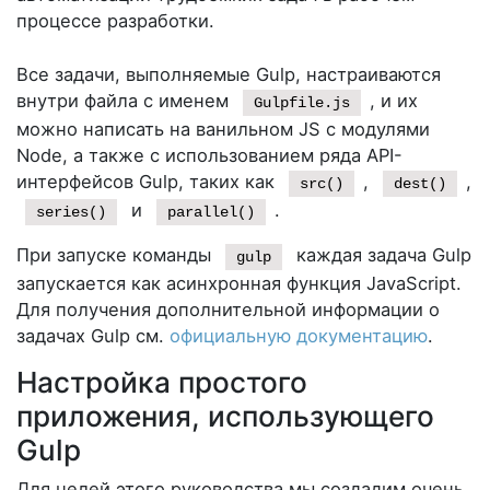
процессе разработки.
Все задачи, выполняемые Gulp, настраиваются
внутри файла с именем
, и их
Gulpfile.js
можно написать на ванильном JS с модулями
Node, а также с использованием ряда API-
интерфейсов Gulp, таких как
,
,
src()
dest()
и
.
series()
parallel()
При запуске команды
каждая задача Gulp
gulp
запускается как асинхронная функция JavaScript.
Для получения дополнительной информации о
задачах Gulp см.
официальную документацию
.
Настройка простого
приложения, использующего
Gulp
Для целей этого руководства мы создадим очень