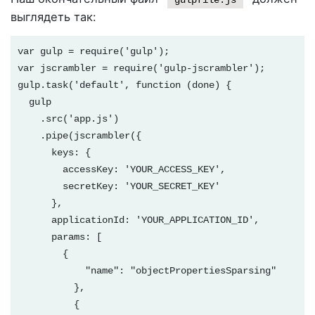
gulpfile.js
выглядеть так:
var gulp = require('gulp');

var jscrambler = require('gulp-jscrambler');
gulp.task('default', function (done) {

  gulp

    .src('app.js')

    .pipe(jscrambler({

      keys: {

        accessKey: 'YOUR_ACCESS_KEY',

        secretKey: 'YOUR_SECRET_KEY'

      },

      applicationId: 'YOUR_APPLICATION_ID',

      params: [

        {

            "name": "objectPropertiesSparsing"

          },

          {
