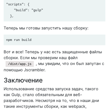
          },

"scripts": {

          {

    "build": "gulp"

            "options": {

  },
              "freq": 1,

Теперь мы готовы запустить нашу сборку:
              "features": [

                "opaqueFunctions"

              ]

npm run build
            },

            "name": "functionOutlining"

Вот и все! Теперь у нас есть защищенные файлы
          },

сборки. Если мы проверим наш файл
          {

, мы увидим, что он был запутан с
/dist/app.js
            "name": "propertyKeysObfuscation",

помощью Jscrambler.
            "options": {

Заключение
              "encoding": [

                "hexadecimal"

Использование средства запуска задач, такого
              ]

как Gulp, стало обязательным для веб-
            }

разработчиков. Несмотря на то, что в наши дни
          },

такие инструменты сборки, как webpack,