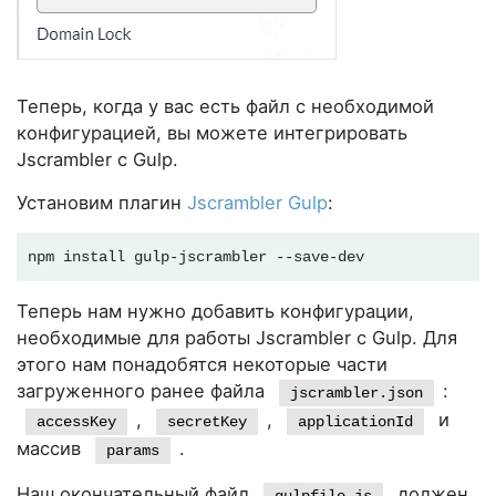
Теперь, когда у вас есть файл с необходимой
конфигурацией, вы можете интегрировать
Jscrambler с Gulp.
Установим плагин
Jscrambler Gulp
:
npm install gulp-jscrambler --save-dev
Теперь нам нужно добавить конфигурации,
необходимые для работы Jscrambler с Gulp. Для
этого нам понадобятся некоторые части
загруженного ранее файла
:
jscrambler.json
,
,
и
accessKey
secretKey
applicationId
массив
.
params
Наш окончательный файл
должен