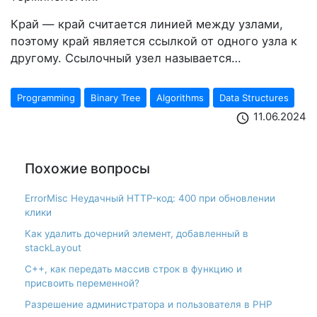
Край — край считается линией между узлами,
поэтому край является ссылкой от одного узла к
другому. Ссылочный узел называется…
Programming
Binary Tree
Algorithms
Data Structures
11.06.2024
schedule
Похожие вопросы
ErrorMisc Неудачный HTTP-код: 400 при обновлении
клики
Как удалить дочерний элемент, добавленный в
stackLayout
С++, как передать массив строк в функцию и
присвоить переменной?
Разрешение администратора и пользователя в PHP