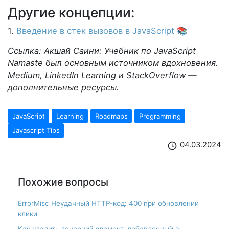
Другие концепции:
1.
Введение в стек вызовов в JavaScript
📚
Ссылка: Акшай Саини: Учебник по JavaScript
Namaste был основным источником вдохновения.
Medium, LinkedIn Learning и StackOverflow —
дополнительные ресурсы.
JavaScript
Learning
Roadmaps
Programming
Javascript Tips
04.03.2024
schedule
Похожие вопросы
ErrorMisc Неудачный HTTP-код: 400 при обновлении
клики
Как удалить дочерний элемент, добавленный в