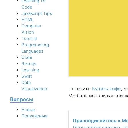
Learning To
Code
Javascript Tips
HTML
Computer
Vision
Tutorial
Programming
Languages
Code
Reactjs
Learning
Swift
Data
Посетите
Купить кофе
, 
Visualization
Medium, используя ссыл
Вопросы
Новые
Популярные
Присоединяйтесь к Me
Прочитайте каждую ста