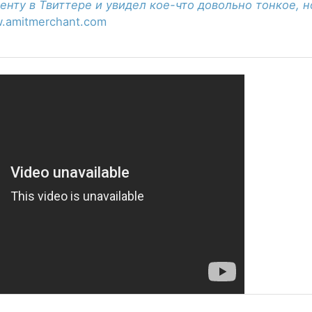
енту в Твиттере и увидел кое-что довольно тонкое, 
.amitmerchant.com