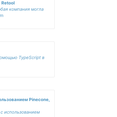
Retool
юбая компания могла
om
омощью TypeScript в
ользованием Pinecone,
 с использованием