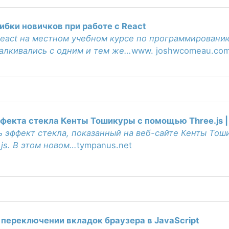
бки новичков при работе с React
eact на местном учебном курсе по программированию
алкивались с одним и тем же…
www. joshwcomeau.co
екта стекла Кенты Тошикуры с помощью Three.js |
ть эффект стекла, показанный на веб-сайте Кенты То
.js. В этом новом…
tympanus.net
 переключении вкладок браузера в JavaScript