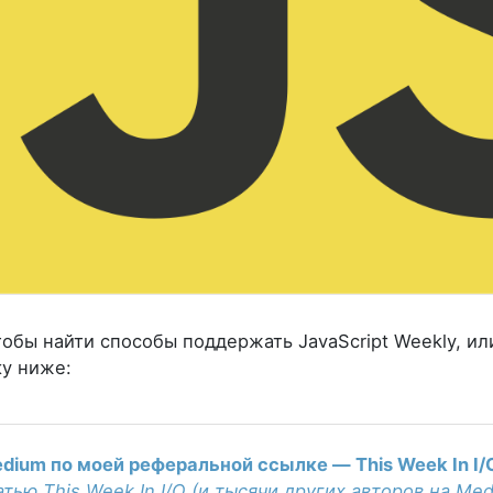
чтобы найти способы поддержать JavaScript Weekly, и
ку ниже:
dium по моей реферальной ссылке — This Week In I/
тью This Week In I/O (и тысячи других авторов на Me