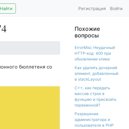
Найти
Регистрация
Войти
74
Похожие
вопросы
ErrorMisc Неудачный
HTTP-код: 400 при
обновлении клики
ионного бюллетеня со
Как удалить дочерний
элемент, добавленный
в stackLayout
С++, как передать
массив строк в
функцию и присвоить
переменной?
Разрешение
администратора и
пользователя в PHP