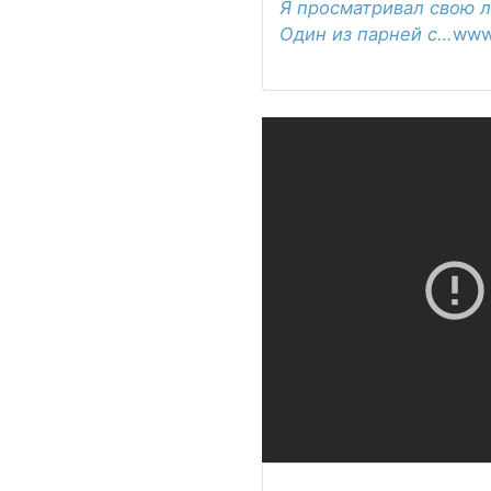
Я просматривал свою л
Один из парней с…
www