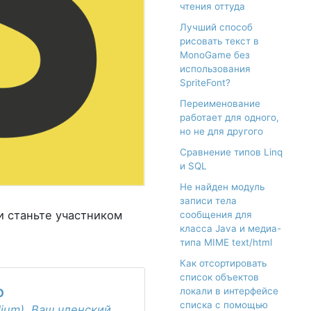
чтения оттуда
Лучший способ
рисовать текст в
MonoGame без
использования
SpriteFont?
Переименование
работает для одного,
но не для другого
Сравнение типов Linq
и SQL
Не найден модуль
записи тела
ли станьте участником
сообщения для
класса Java и медиа-
типа MIME text/html
Как отсортировать
список объектов
локали в интерфейсе
O
списка с помощью
dium). Ваш членский