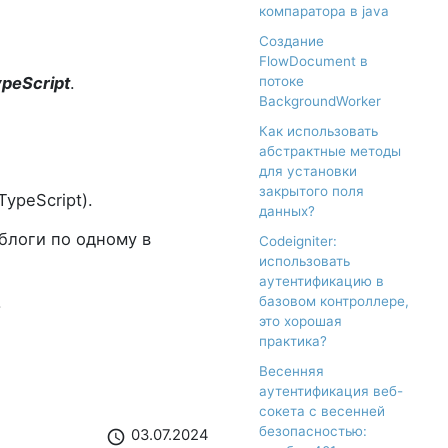
компаратора в java
Создание
FlowDocument в
ypeScript
.
потоке
BackgroundWorker
Как использовать
абстрактные методы
для установки
закрытого поля
ypeScript).
данных?
 блоги по одному в
Codeigniter:
использовать
аутентификацию в
.
базовом контроллере,
это хорошая
практика?
Весенняя
аутентификация веб-
сокета с весенней
безопасностью:
03.07.2024
schedule