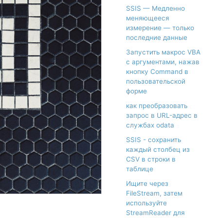
SSIS — Медленно
меняющееся
измерение — только
последние данные
Запустить макрос VBA
с аргументами, нажав
кнопку Command в
пользовательской
форме
как преобразовать
запрос в URL-адрес в
службах odata
SSIS - сохранить
каждый столбец из
CSV в строки в
таблице
Ищите через
FileStream, затем
используйте
StreamReader для