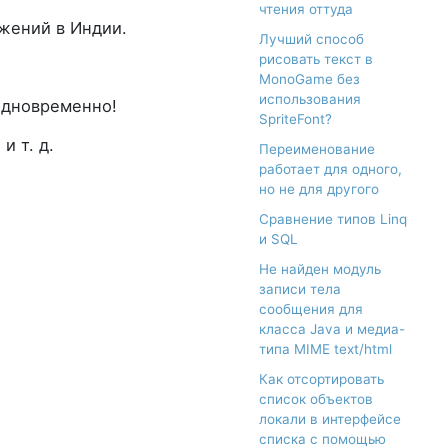
чтения оттуда
жений в Индии.
Лучший способ
рисовать текст в
MonoGame без
использования
 одновременно!
SpriteFont?
и т. д.
Переименование
работает для одного,
но не для другого
Сравнение типов Linq
и SQL
Не найден модуль
записи тела
сообщения для
класса Java и медиа-
типа MIME text/html
Как отсортировать
список объектов
локали в интерфейсе
списка с помощью