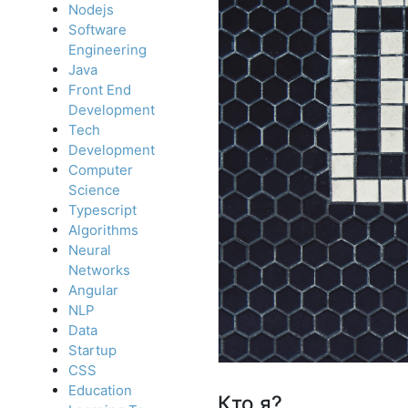
Nodejs
Software
Engineering
Java
Front End
Development
Tech
Development
Computer
Science
Typescript
Algorithms
Neural
Networks
Angular
NLP
Data
Startup
CSS
Education
Кто я?