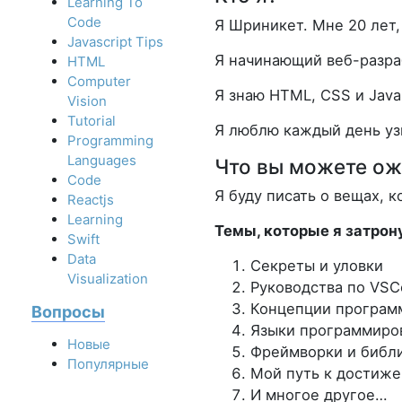
Learning To
Code
Я Шриникет. Мне 20 лет
Javascript Tips
Я начинающий веб-разра
HTML
Computer
Я знаю HTML, CSS и Java
Vision
Tutorial
Я люблю каждый день узн
Programming
Languages
Что вы можете ож
Code
Я буду писать о вещах, 
Reactjs
Learning
Темы, которые я затрон
Swift
Data
Секреты и уловки
Visualization
Руководства по VSC
Концепции програм
Вопросы
Языки программиро
Новые
Фреймворки и библ
Популярные
Мой путь к достиже
И многое другое…