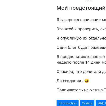
Мой предстоящий
Я завершил написание м
Это чтобы проверить, ско
Я опубликую их отдельно
Один блог будет размещен
Я предпочитаю качество 
неделю после 14 дней мое
Спасибо, что дочитали д
До свидания…😃
Подпишитесь на меня в 
Introduction
Coding
Web 