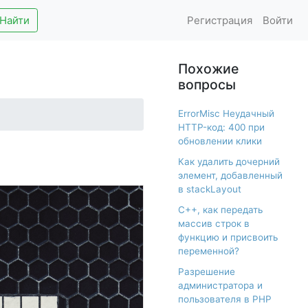
Найти
Регистрация
Войти
Похожие
вопросы
ErrorMisc Неудачный
HTTP-код: 400 при
обновлении клики
Как удалить дочерний
элемент, добавленный
в stackLayout
С++, как передать
массив строк в
функцию и присвоить
переменной?
Разрешение
администратора и
пользователя в PHP