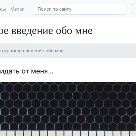
сы
Метки
ое введение обо мне
о краткое введение обо мне
идать от меня…