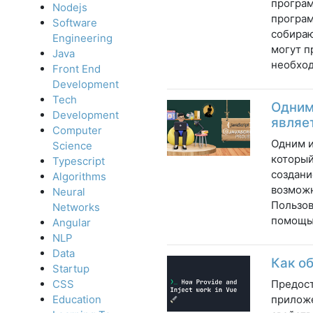
програм
Nodejs
програм
Software
собираю
Engineering
могут п
Java
необход
Front End
Development
Tech
Одним
Development
являет
Computer
Одним и
Science
который
Typescript
создани
Algorithms
возможн
Neural
Пользов
Networks
помощью
Angular
NLP
Data
Как об
Startup
Предост
CSS
приложе
Education