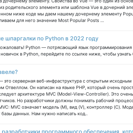
а дочернему элементу. Свойства во Vue — это один из осн
из родительского элемента или шаблона Vue в дочерний эл
нном ниже коде мы даем нашему дочернему элементу Popul
ливаем для него значение Most Popular Posts ...
е шпаргалки по Python в 2022 году
ожаловать! Python — потрясающий язык программирования 
 новичок в Python, перейдите по ссылке ниже, чтобы узнать
авеле?
 — это серверная веб-инфраструктура с открытым исходным
м Отвеллом. Он написан на языке PHP, который очень прост,
 следует архитектуре MVC (Model-View-Controller). Это оче
тчиков. Но разработчики должны понимать рабочий процес
 MVC: MVC означает модель (M), вид (V), контроллер (C). Мо
 базы данных. Нам нужно написать код..
 разработчики программного обеспечения, кото