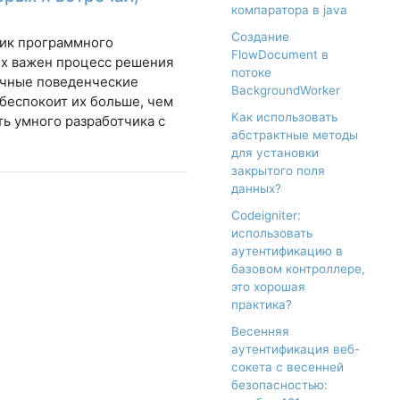
компаратора в java
Создание
чик программного
FlowDocument в
их важен процесс решения
потоке
ичные поведенческие
BackgroundWorker
 беспокоит их больше, чем
Как использовать
ть умного разработчика с
абстрактные методы
для установки
закрытого поля
данных?
Codeigniter:
использовать
аутентификацию в
базовом контроллере,
это хорошая
практика?
Весенняя
аутентификация веб-
сокета с весенней
безопасностью: