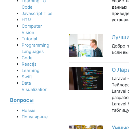
свойств
Learning To
данных 
Code
приведе
Javascript Tips
устанав
HTML
Computer
Vision
Лучши
Tutorial
Programming
Добро п
Languages
Если вы
Code
Reactjs
О Лар
Learning
Swift
Laravel
Data
Тейлоро
Visualization
Laravel
разрабо
Вопросы
Laravel
таблицу
Новые
Популярные
Умные