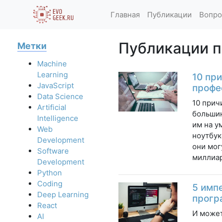
Главная
Публикации
Вопро
Публикации по
Метки
Machine
Learning
10 пр
JavaScript
профе
Data Science
10 прич
Artificial
большин
Intelligence
им на у
Web
ноутбук
Development
они мог
Software
миллиар
Development
Python
Coding
5 имп
Deep Learning
прогр
React
И может
AI