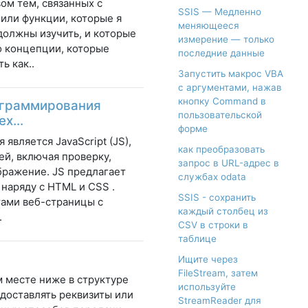
ом тем, связанных с
SSIS — Медленно
 или функции, которые я
меняющееся
должны изучить, и которые
измерение — только
то концепции, которые
последние данные
ь как..
Запустить макрос VBA
с аргументами, нажав
кнопку Command в
ограммирования
пользовательской
сех…
форме
вляется JavaScript (JS),
как преобразовать
ей, включая проверку,
запрос в URL-адрес в
бражение. JS предлагает
службах odata
наряду с HTML и CSS .
SSIS - сохранить
тами веб-страницы с
каждый столбец из
.
CSV в строки в
таблице
Ищите через
FileStream, затем
 месте ниже в структуре
используйте
едоставлять реквизиты или
StreamReader для