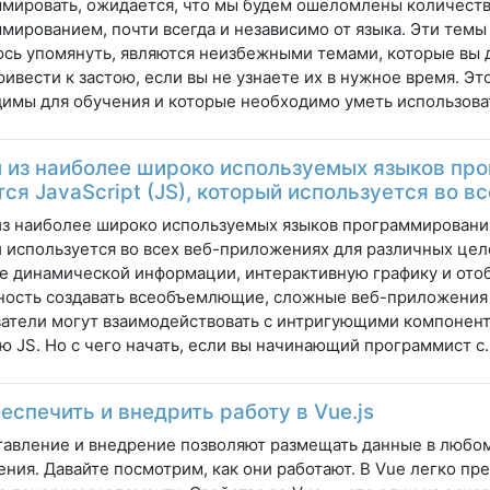
мировать, ожидается, что мы будем ошеломлены количеств
мированием, почти всегда и независимо от языка. Эти темы
сь упомянуть, являются неизбежными темами, которые вы 
ривести к застою, если вы не узнаете их в нужное время. Э
имы для обучения и которые необходимо уметь использоват
 из наиболее широко используемых языков пр
ся JavaScript (JS), который используется во в
з наиболее широко используемых языков программирования я
 используется во всех веб-приложениях для различных цел
е динамической информации, интерактивную графику и ото
ость создавать всеобъемлющие, сложные веб-приложения 
атели могут взаимодействовать с интригующими компонен
 JS. Но с чего начать, если вы начинающий программист с.
еспечить и внедрить работу в Vue.js
авление и внедрение позволяют размещать данные в любом
ния. Давайте посмотрим, как они работают. В Vue легко пр