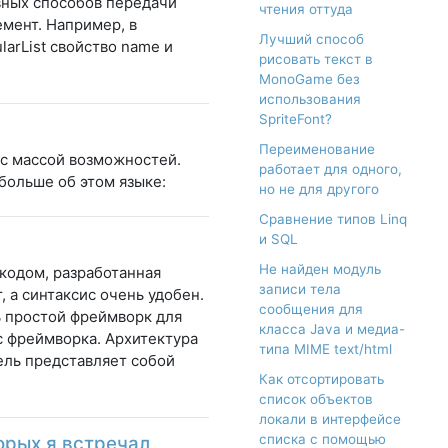
овных способов передачи
чтения оттуда
емент. Например, в
Лучший способ
arList свойство name и
рисовать текст в
MonoGame без
использования
SpriteFont?
Переименование
с массой возможностей.
работает для одного,
 больше об этом языке:
но не для другого
Сравнение типов Linq
и SQL
Не найден модуль
 кодом, разработанная
записи тела
 а синтаксис очень удобен.
сообщения для
нь простой фреймворк для
класса Java и медиа-
с фреймворка. Архитектура
типа MIME text/html
дель представляет собой
Как отсортировать
список объектов
локали в интерфейсе
списка с помощью
рых я встречал,