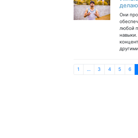
делаю
Они про
обеспеч
любой п
навыки.
концент
другими
1
...
3
4
5
6