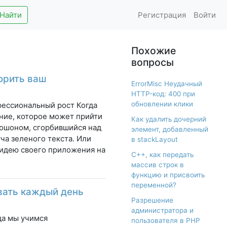
Найти
Регистрация
Войти
Похожие
вопросы
орить ваш
ErrorMisc Неудачный
HTTP-код: 400 при
обновлении клики
фессиональный рост Когда
ние, которое может прийти
Как удалить дочерний
апюшоном, сгорбившийся над
элемент, добавленный
ча зеленого текста. Или
в stackLayout
 идею своего приложения на
С++, как передать
массив строк в
функцию и присвоить
переменной?
вать каждый день
Разрешение
администратора и
гда мы учимся
пользователя в PHP