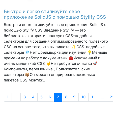
Быстро и легко стилизуйте свое
приложение SolidJS с помощью Stylify CSS
Быстро и легко стилизуйте свое приложение SolidJS с
помощью Stylify CSS Введение Stylify — это
библиотека, которая использует CSS-подобные
селекторы для создания оптимизированного полезного
CSS на основе того, что вы пишете. ✨CSS-подобные
селекторы 💎Нет фреймворка для изучения 💡Меньше
времени на работу с документами 🧰Искаженный и
очень маленький CSS 🤘Не требуется очистка 🚀
Компоненты, переменные , Пользовательские
селекторы 📦Он может генерировать несколько
пакетов CSS Монтаж..
1
...
3
4
5
6
7
8
9
10
11
...
2