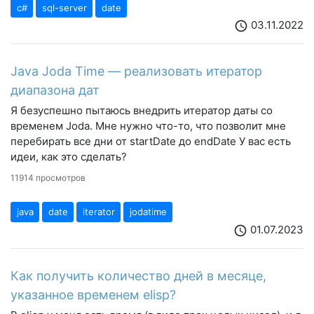
c#
sql-server
date
03.11.2022
schedule
Java Joda Time — реализовать итератор
диапазона дат
Я безуспешно пытаюсь внедрить итератор даты со
временем Joda. Мне нужно что-то, что позволит мне
перебирать все дни от startDate до endDate У вас есть
идеи, как это сделать?
11914 просмотров
java
date
iterator
jodatime
01.07.2023
schedule
Как получить количество дней в месяце,
указанное временем elisp?