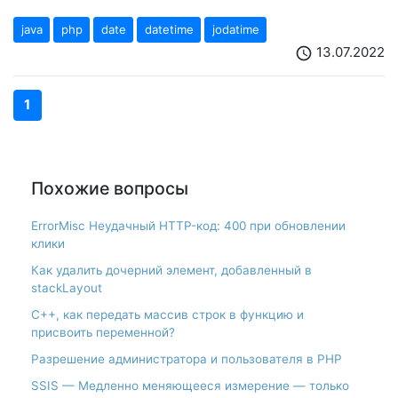
java
php
date
datetime
jodatime
13.07.2022
schedule
1
Похожие вопросы
ErrorMisc Неудачный HTTP-код: 400 при обновлении
клики
Как удалить дочерний элемент, добавленный в
stackLayout
С++, как передать массив строк в функцию и
присвоить переменной?
Разрешение администратора и пользователя в PHP
SSIS — Медленно меняющееся измерение — только