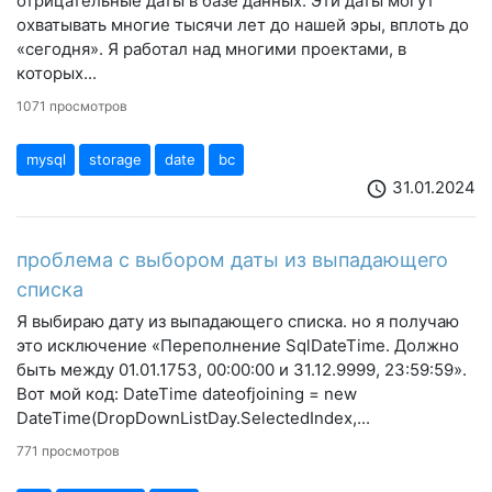
отрицательные даты в базе данных. Эти даты могут
охватывать многие тысячи лет до нашей эры, вплоть до
«сегодня». Я работал над многими проектами, в
которых...
1071 просмотров
mysql
storage
date
bc
31.01.2024
schedule
проблема с выбором даты из выпадающего
списка
Я выбираю дату из выпадающего списка. но я получаю
это исключение «Переполнение SqlDateTime. Должно
быть между 01.01.1753, 00:00:00 и 31.12.9999, 23:59:59».
Вот мой код: DateTime dateofjoining = new
DateTime(DropDownListDay.SelectedIndex,...
771 просмотров