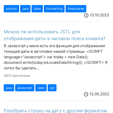
python
java
date
formatting
timestamp
13.10.2023
schedule
Можно ли использовать JSTL для
отображения даты в часовом поясе клиента?
В Javascript у меня есть эта функция для отображения
текущей даты в заголовке нашей страницы: <SCRIPT
language="Javascript"> var today = new Date();
document.write(today.toLocaleDateString()); </SCRIPT> Я
хотел бы сделать...
2603 просмотров
java
javascript
date
jstl
12.05.2022
schedule
Разобрать строку на дату с другим форматом