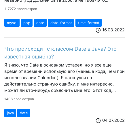
неверно (год должен быть 2008, а не 1969) Это...
117272 просмотров
mysql
php
date
date-format
time-format
16.03.2022
schedule
Что происходит с классом Date в Java? Это
известная ошибка?
Я знаю, что Date в основном устарел, но я все еще
время от времени использую его (меньше кода, чем при
использовании Calendar ). Я наткнулся на
действительно странную ошибку, и мне интересно,
может ли кто-нибудь объяснить мне это. Этот код,...
1406 просмотров
java
date
04.07.2022
schedule