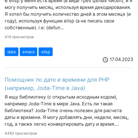
В elisp у меня есть время (в виде трех целых чисел), и я
могу получить месяц, используя время декодирования.
Я хотел бы получить количество дней в этом месяце (и
году), используя функции elisp (а не писать свои
собственные). i.e: (defun...
416 просмотров
date
emacs
elisp
17.04.2023
schedule
Помощник по дате и времени для PHP
(например, Joda-Time в Java)
Я ищу библиотеку (с открытым исходным кодом),
например Joda-Time в мире Java. Есть ли такая
библиотека? Joda-Time очень полезен для расчета
даты и времени. Я могу добавлять дни, недели, месяц,
год, а также легко конвертировать дату и время....
4483 просмотров