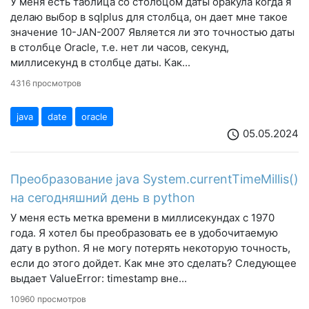
У меня есть таблица со столбцом даты оракула когда я
делаю выбор в sqlplus для столбца, он дает мне такое
значение 10-JAN-2007 Является ли это точностью даты
в столбце Oracle, т.е. нет ли часов, секунд,
миллисекунд в столбце даты. Как...
4316 просмотров
java
date
oracle
05.05.2024
schedule
Преобразование java System.currentTimeMillis()
на сегодняшний день в python
У меня есть метка времени в миллисекундах с 1970
года. Я хотел бы преобразовать ее в удобочитаемую
дату в python. Я не могу потерять некоторую точность,
если до этого дойдет. Как мне это сделать? Следующее
выдает ValueError: timestamp вне...
10960 просмотров