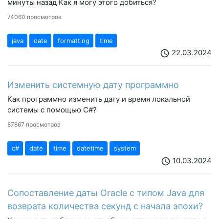
минуты назад Как я могу этого добиться?
74060 просмотров
java
date
formatting
time
22.03.2024
schedule
Изменить системную дату программно
Как программно изменить дату и время локальной
системы с помощью С#?
87867 просмотров
c#
date
time
datetime
system
10.03.2024
schedule
Сопоставление даты Oracle с типом Java для
возврата количества секунд с начала эпохи?