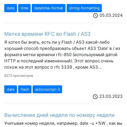
date
time
datetime-format
string-formatting
05.03.2024
schedule
Метка времени RFC во Flash / AS3
Я хотел бы знать, есть ли у Flash / AS3 какой-либо
хороший способ преобразовать объект AS3 'Date' в / из
формата метки времени rfc-850 (используемый датой
HTTP и последний измененный). Этот вопрос очень
похож на этот вопрос о rfc 3339 , кроме AS3...
6272 просмотров
date
flash
actionscript-3
23.03.2023
schedule
Вычисление дней недели по номеру недели
Учитывая номер недели, например. date -u +%W , как вы