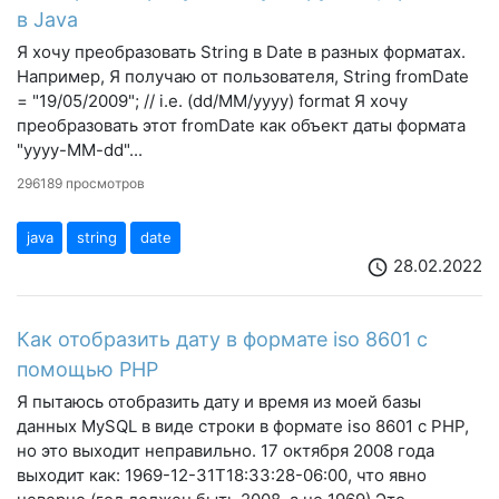
в Java
Я хочу преобразовать String в Date в разных форматах.
Например, Я получаю от пользователя, String fromDate
= "19/05/2009"; // i.e. (dd/MM/yyyy) format Я хочу
преобразовать этот fromDate как объект даты формата
"yyyy-MM-dd"...
296189 просмотров
java
string
date
28.02.2022
schedule
Как отобразить дату в формате iso 8601 с
помощью PHP
Я пытаюсь отобразить дату и время из моей базы
данных MySQL в виде строки в формате iso 8601 с PHP,
но это выходит неправильно. 17 октября 2008 года
выходит как: 1969-12-31T18:33:28-06:00, что явно