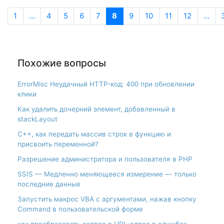
1
...
4
5
6
7
8
9
10
11
12
...
Похожие вопросы
ErrorMisc Неудачный HTTP-код: 400 при обновлении
клики
Как удалить дочерний элемент, добавленный в
stackLayout
С++, как передать массив строк в функцию и
присвоить переменной?
Разрешение администратора и пользователя в PHP
SSIS — Медленно меняющееся измерение — только
последние данные
Запустить макрос VBA с аргументами, нажав кнопку
Command в пользовательской форме
как преобразовать запрос в URL-адрес в службах