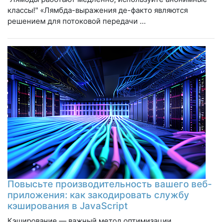
классы!" «Лямбда-выражения де-факто являются
решением для потоковой передачи …
Повысьте производительность вашего веб-
приложения: как закодировать службу
кэширования в JavaScript
Кэширование — важный метод оптимизации,