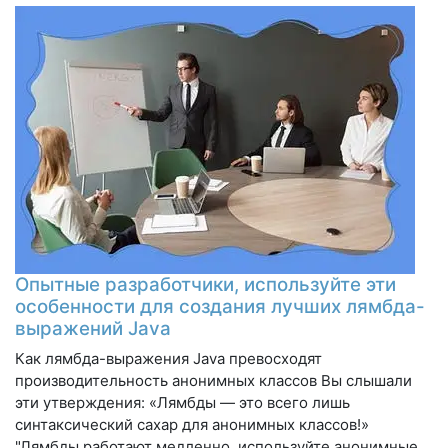
Опытные разработчики, используйте эти
особенности для создания лучших лямбда-
выражений Java
Как лямбда-выражения Java превосходят
производительность анонимных классов Вы слышали
эти утверждения: «Лямбды — это всего лишь
синтаксический сахар для анонимных классов!»
"Лямбды работают медленно, используйте анонимные