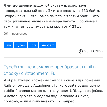
Я читаю данные из другой системы, используя
последовательный порт. Я читаю пакеты по 133 байта.
Второй байт — это номер пакета, а третий байт — это
отрицательное значение номера пакета. Проблема в
том, что тип byte имеет диапазон от -128 до...
9911 просмотров
java
types
core
xmodem
23.08.2022
schedule
TypeError (невозможно преобразовать nil в
строку) с Attachment_Fu
Я обрабатываю вложения файлов в своем приложении
Rails с помощью Attachment_fu, который предоставляет
public_filename метод для получения URL-адреса файла.
Я использую его в модели под названием Cover,
поэтому, если я хочу вызвать URL-адрес...