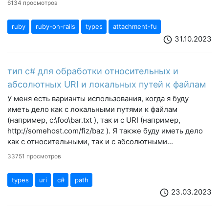
6134 просмотров
ruby
ruby-on-rails
types
attachment-fu
31.10.2023
schedule
тип c# для обработки относительных и
абсолютных URI и локальных путей к файлам
У меня есть варианты использования, когда я буду
иметь дело как с локальными путями к файлам
(например, c:\foo\bar.txt ), так и с URI (например,
http://somehost.com/fiz/baz ). Я также буду иметь дело
как с относительными, так и с абсолютными...
33751 просмотров
types
uri
c#
path
23.03.2023
schedule