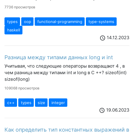
7736 просмотров
types
oop
functional-programming
type-systems
haskell
14.12.2023
schedule
Разница между типами данных long и int
Учитывая, что следующие операторы возвращают 4 , в
чем разница между типами int и long в C ++? sizeof(int)
sizeof(long)
109068 просмотров
c++
types
size
integer
19.06.2023
schedule
Как определить тип константных выражений в