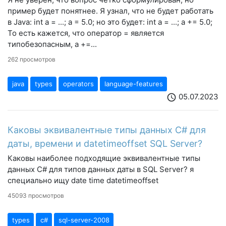
пример будет понятнее. Я узнал, что не будет работать
в Java: int a = ...; a = 5.0; но это будет: int a = ...; a += 5.0;
То есть кажется, что оператор = является
типобезопасным, а +=...
262 просмотров
java
types
operators
language-features
05.07.2023
schedule
Каковы эквивалентные типы данных C# для
даты, времени и datetimeoffset SQL Server?
Каковы наиболее подходящие эквивалентные типы
данных С# для типов данных даты в SQL Server? я
специально ищу date time datetimeoffset
45093 просмотров
types
c#
sql-server-2008