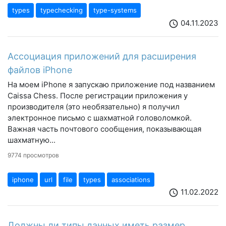
types
typechecking
type-systems
04.11.2023
schedule
Ассоциация приложений для расширения
файлов iPhone
На моем iPhone я запускаю приложение под названием
Caissa Chess. После регистрации приложения у
производителя (это необязательно) я получил
электронное письмо с шахматной головоломкой.
Важная часть почтового сообщения, показывающая
шахматную...
9774 просмотров
iphone
url
file
types
associations
11.02.2022
schedule
Должны ли типы данных иметь размер