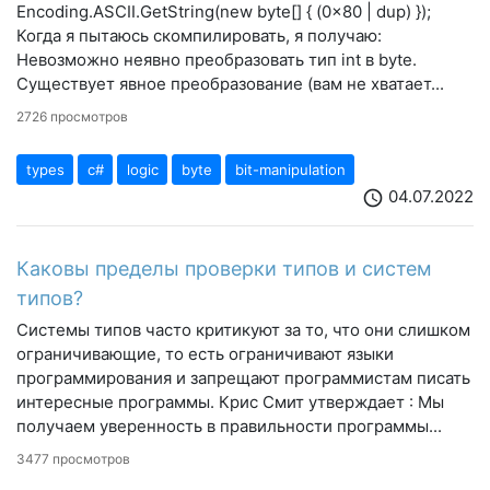
Encoding.ASCII.GetString(new byte[] { (0x80 | dup) });
Когда я пытаюсь скомпилировать, я получаю:
Невозможно неявно преобразовать тип int в byte.
Существует явное преобразование (вам не хватает...
2726 просмотров
types
c#
logic
byte
bit-manipulation
04.07.2022
schedule
Каковы пределы проверки типов и систем
типов?
Системы типов часто критикуют за то, что они слишком
ограничивающие, то есть ограничивают языки
программирования и запрещают программистам писать
интересные программы. Крис Смит утверждает : Мы
получаем уверенность в правильности программы...
3477 просмотров