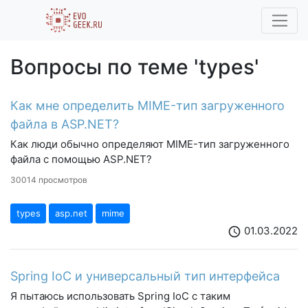
Вопросы по теме 'types'
Как мне определить MIME-тип загруженного
файла в ASP.NET?
Как люди обычно определяют MIME-тип загруженного
файла с помощью ASP.NET?
30014 просмотров
types
asp.net
mime
01.03.2022
schedule
Spring IoC и универсальный тип интерфейса
Я пытаюсь использовать Spring IoC с таким