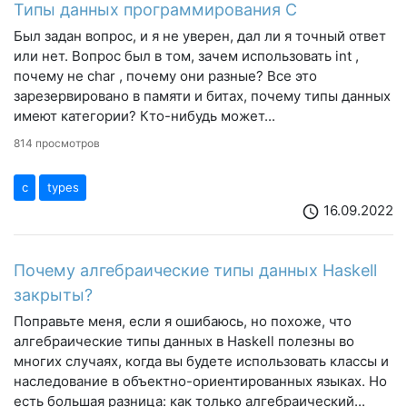
Типы данных программирования C
Был задан вопрос, и я не уверен, дал ли я точный ответ
или нет. Вопрос был в том, зачем использовать int ,
почему не char , почему они разные? Все это
зарезервировано в памяти и битах, почему типы данных
имеют категории? Кто-нибудь может...
814 просмотров
c
types
16.09.2022
schedule
Почему алгебраические типы данных Haskell
закрыты?
Поправьте меня, если я ошибаюсь, но похоже, что
алгебраические типы данных в Haskell полезны во
многих случаях, когда вы будете использовать классы и
наследование в объектно-ориентированных языках. Но
есть большая разница: как только алгебраический...