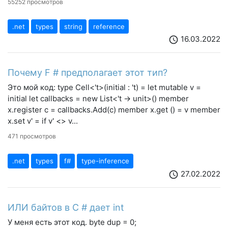
55252 просмотров
.net
types
string
reference
16.03.2022
schedule
Почему F # предполагает этот тип?
Это мой код: type Cell<'t>(initial : 't) = let mutable v =
initial let callbacks = new List<'t -> unit>() member
x.register c = callbacks.Add(c) member x.get () = v member
x.set v' = if v' <> v...
471 просмотров
.net
types
f#
type-inference
27.02.2022
schedule
ИЛИ байтов в C # дает int
У меня есть этот код. byte dup = 0;