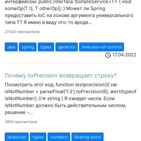
интерфейсом: public interface ISimpleService<T> { void
someOp(T t); T otherOp(); } Может ли Spring
предоставить IoC на основе аргумента универсального
типа T? Я имею в виду что-то вроде...
27540 просмотров
java
spring
types
generics
inversion-of-control
17.04.2022
schedule
Почему toPrecision возвращает строку?
Посмотреть этот код: function testprecision(){ var
isNotNumber = parseFloat('1.3').toPrecision(6); alert(typeof
isNotNumber); //=> string } Я ожидал числа. Если
isNotNumber должно быть действительным числом,
решение -...
2660 просмотров
javascript
types
numbers
floating-point