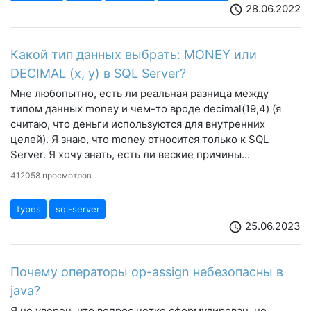
28.06.2022
schedule
Какой тип данных выбрать: MONEY или
DECIMAL (x, y) в SQL Server?
Мне любопытно, есть ли реальная разница между
типом данных money и чем-то вроде decimal(19,4) (я
считаю, что деньги используются для внутренних
целей). Я знаю, что money относится только к SQL
Server. Я хочу знать, есть ли веские причины...
412058 просмотров
types
sql-server
25.06.2023
schedule
Почему операторы op-assign небезопасны в
java?
Я не уверен, что вопрос четко сформулирован, но