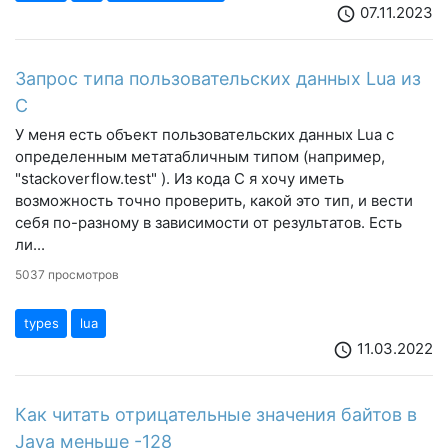
07.11.2023
schedule
Запрос типа пользовательских данных Lua из
C
У меня есть объект пользовательских данных Lua с
определенным метатабличным типом (например,
"stackoverflow.test" ). Из кода C я хочу иметь
возможность точно проверить, какой это тип, и вести
себя по-разному в зависимости от результатов. Есть
ли...
5037 просмотров
types
lua
11.03.2022
schedule
Как читать отрицательные значения байтов в
Java меньше -128