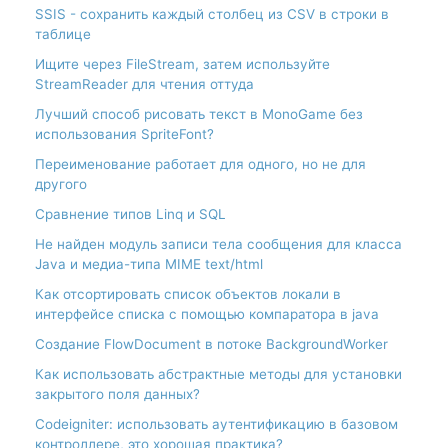
SSIS - сохранить каждый столбец из CSV в строки в
таблице
Ищите через FileStream, затем используйте
StreamReader для чтения оттуда
Лучший способ рисовать текст в MonoGame без
использования SpriteFont?
Переименование работает для одного, но не для
другого
Сравнение типов Linq и SQL
Не найден модуль записи тела сообщения для класса
Java и медиа-типа MIME text/html
Как отсортировать список объектов локали в
интерфейсе списка с помощью компаратора в java
Создание FlowDocument в потоке BackgroundWorker
Как использовать абстрактные методы для установки
закрытого поля данных?
Codeigniter: использовать аутентификацию в базовом
контроллере, это хорошая практика?