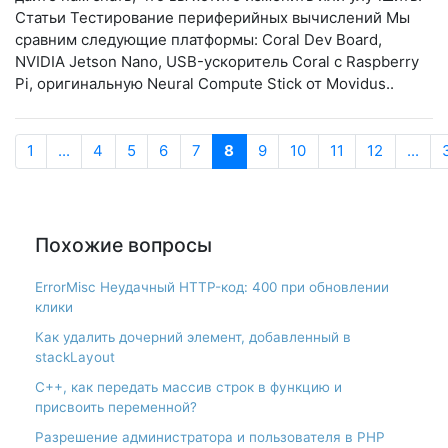
Статьи Тестирование периферийных вычислений Мы
сравним следующие платформы: Coral Dev Board,
NVIDIA Jetson Nano, USB-ускоритель Coral с Raspberry
Pi, оригинальную Neural Compute Stick от Movidus..
1
...
4
5
6
7
8
9
10
11
12
...
Похожие вопросы
ErrorMisc Неудачный HTTP-код: 400 при обновлении
клики
Как удалить дочерний элемент, добавленный в
stackLayout
С++, как передать массив строк в функцию и
присвоить переменной?
Разрешение администратора и пользователя в PHP