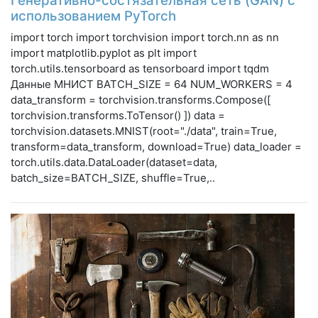
Генеративно-состязательная сеть (GAN) с
использованием PyTorch
import torch import torchvision import torch.nn as nn
import matplotlib.pyplot as plt import
torch.utils.tensorboard as tensorboard import tqdm
Данные МНИСТ BATCH_SIZE = 64 NUM_WORKERS = 4
data_transform = torchvision.transforms.Compose([
torchvision.transforms.ToTensor() ]) data =
torchvision.datasets.MNIST(root="./data", train=True,
transform=data_transform, download=True) data_loader =
torch.utils.data.DataLoader(dataset=data,
batch_size=BATCH_SIZE, shuffle=True,..