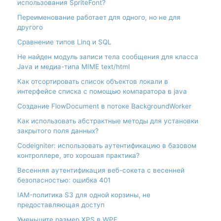
использования SpriteFont?
Переименование работает для одного, но не для
другого
Сравнение типов Linq и SQL
Не найден модуль записи тела сообщения для класса
Java и медиа-типа MIME text/html
Как отсортировать список объектов локали в
интерфейсе списка с помощью компаратора в java
Создание FlowDocument в потоке BackgroundWorker
Как использовать абстрактные методы для установки
закрытого поля данных?
Codeigniter: использовать аутентификацию в базовом
контроллере, это хорошая практика?
Весенняя аутентификация веб-сокета с весенней
безопасностью: ошибка 401
IAM-политика S3 для одной корзины, не
предоставляющая доступ
Уменьшите размер XPS в WPF