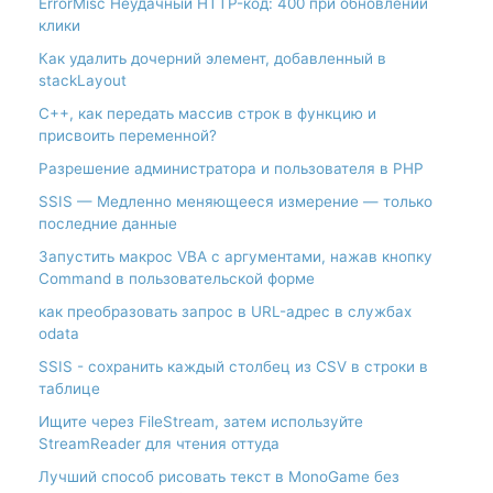
ErrorMisc Неудачный HTTP-код: 400 при обновлении
клики
Как удалить дочерний элемент, добавленный в
stackLayout
С++, как передать массив строк в функцию и
присвоить переменной?
Разрешение администратора и пользователя в PHP
SSIS — Медленно меняющееся измерение — только
последние данные
Запустить макрос VBA с аргументами, нажав кнопку
Command в пользовательской форме
как преобразовать запрос в URL-адрес в службах
odata
SSIS - сохранить каждый столбец из CSV в строки в
таблице
Ищите через FileStream, затем используйте
StreamReader для чтения оттуда
Лучший способ рисовать текст в MonoGame без