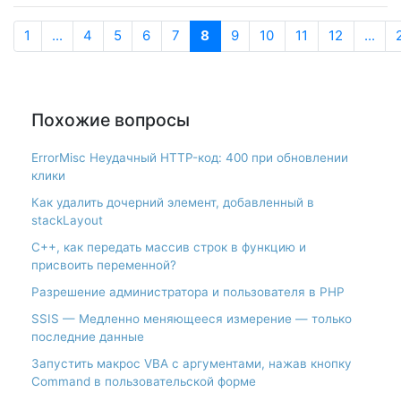
1
...
4
5
6
7
8
9
10
11
12
...
Похожие вопросы
ErrorMisc Неудачный HTTP-код: 400 при обновлении
клики
Как удалить дочерний элемент, добавленный в
stackLayout
С++, как передать массив строк в функцию и
присвоить переменной?
Разрешение администратора и пользователя в PHP
SSIS — Медленно меняющееся измерение — только
последние данные
Запустить макрос VBA с аргументами, нажав кнопку
Command в пользовательской форме