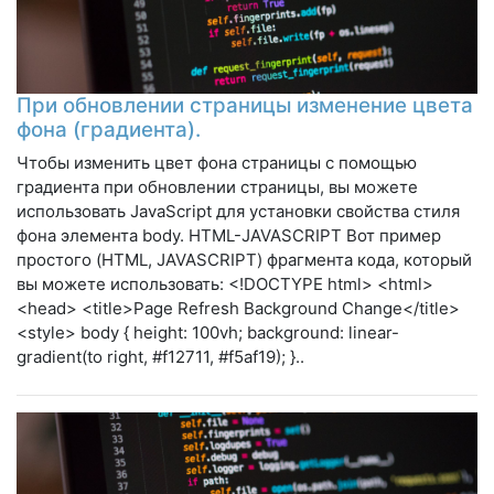
При обновлении страницы изменение цвета
фона (градиента).
Чтобы изменить цвет фона страницы с помощью
градиента при обновлении страницы, вы можете
использовать JavaScript для установки свойства стиля
фона элемента body. HTML-JAVASCRIPT Вот пример
простого (HTML, JAVASCRIPT) фрагмента кода, который
вы можете использовать: <!DOCTYPE html> <html>
<head> <title>Page Refresh Background Change</title>
<style> body { height: 100vh; background: linear-
gradient(to right, #f12711, #f5af19); }..