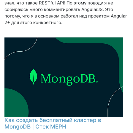
знал, что такое RESTful API! По этому поводу я не
собираюсь много комментировать AngularJS. Это
потому, что я в основном работал над проектом Angular
2+ для этого конкретного..
Как создать бесплатный кластер в
MongoDB | Стек МЕРН