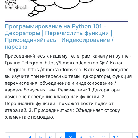
Программирование на Python 101 -
Декораторы | Перечислить функции |
Присоединяйтесь | Индексирование /
нарезка
Присоединяйтесь к нашему телеграм-каналу и группе :)
Группа Telegram: https://t.me/randomskoolQnA Канал
Telegram: https://t.me/randomskool В этом руководстве
вы изучите три интересных темы. декораторы, функция
перечисления, объединение и индексирование /
нарезка бонусных тем. Резюме тем: 1. Декораторы :
изменено поведение класса или функции. 2.
Перечислить функции : поможет вести подсчет
итераций. 3. Присоединиться : Объединяет строку
элемента с помощью..
1
...
4
5
6
7
8
9
10
11
12
...