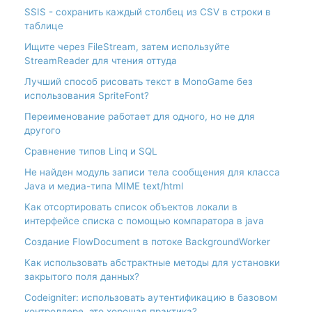
SSIS - сохранить каждый столбец из CSV в строки в
таблице
Ищите через FileStream, затем используйте
StreamReader для чтения оттуда
Лучший способ рисовать текст в MonoGame без
использования SpriteFont?
Переименование работает для одного, но не для
другого
Сравнение типов Linq и SQL
Не найден модуль записи тела сообщения для класса
Java и медиа-типа MIME text/html
Как отсортировать список объектов локали в
интерфейсе списка с помощью компаратора в java
Создание FlowDocument в потоке BackgroundWorker
Как использовать абстрактные методы для установки
закрытого поля данных?
Codeigniter: использовать аутентификацию в базовом
контроллере, это хорошая практика?