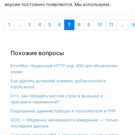
версии постоянно появляются. Мы используем..
1
...
3
4
5
6
7
8
9
10
11
...
1
Похожие вопросы
ErrorMisc Неудачный HTTP-код: 400 при обновлении
клики
Как удалить дочерний элемент, добавленный в
stackLayout
С++, как передать массив строк в функцию и
присвоить переменной?
Разрешение администратора и пользователя в PHP
SSIS — Медленно меняющееся измерение — только
последние данные
Запустить макрос VBA с аргументами, нажав кнопку