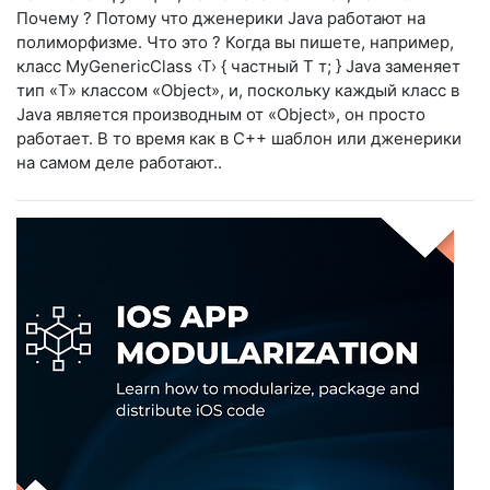
Почему ? Потому что дженерики Java работают на
полиморфизме. Что это ? Когда вы пишете, например,
класс MyGenericClass ‹T› { частный Т т; } Java заменяет
тип «T» классом «Object», и, поскольку каждый класс в
Java является производным от «Object», он просто
работает. В то время как в C++ шаблон или дженерики
на самом деле работают..