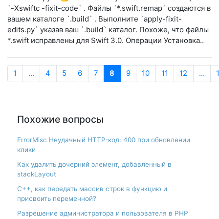
`-Xswiftc -fixit-code` . Файлы `*.swift.remap` создаются в
вашем каталоге `.build` . Выполните `apply-fixit-
edits.py` указав ваш `.build` каталог. Похоже, что файлы
*.swift исправлены для Swift 3.0. Операции Установка..
1
...
4
5
6
7
8
9
10
11
12
...
Похожие вопросы
ErrorMisc Неудачный HTTP-код: 400 при обновлении
клики
Как удалить дочерний элемент, добавленный в
stackLayout
С++, как передать массив строк в функцию и
присвоить переменной?
Разрешение администратора и пользователя в PHP