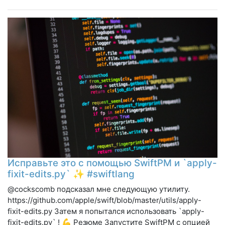
Исправьте это с помощью SwiftPM и `apply-
fixit-edits.py` ✨ #swiftlang
@cockscomb подсказал мне следующую утилиту.
https://github.com/apple/swift/blob/master/utils/apply-
fixit-edits.py Затем я попытался использовать `apply-
fixit-edits.py` ! 💪 Резюме Запустите SwiftPM с опцией