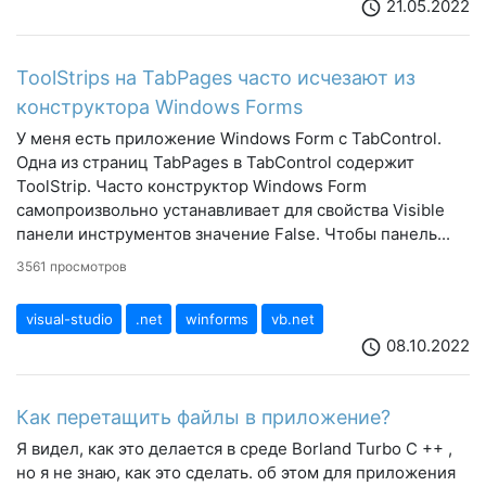
21.05.2022
schedule
ToolStrips на TabPages часто исчезают из
конструктора Windows Forms
У меня есть приложение Windows Form с TabControl.
Одна из страниц TabPages в TabControl содержит
ToolStrip. Часто конструктор Windows Form
самопроизвольно устанавливает для свойства Visible
панели инструментов значение False. Чтобы панель...
3561 просмотров
visual-studio
.net
winforms
vb.net
08.10.2022
schedule
Как перетащить файлы в приложение?
Я видел, как это делается в среде Borland Turbo C ++ ,
но я не знаю, как это сделать. об этом для приложения