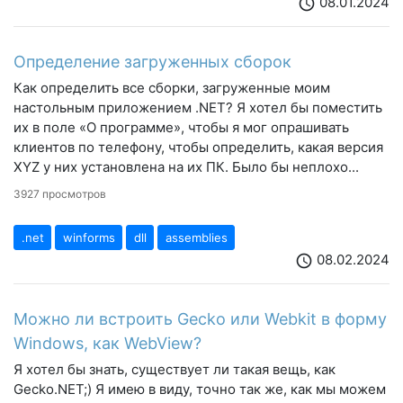
08.01.2024
schedule
Определение загруженных сборок
Как определить все сборки, загруженные моим
настольным приложением .NET? Я хотел бы поместить
их в поле «О программе», чтобы я мог опрашивать
клиентов по телефону, чтобы определить, какая версия
XYZ у них установлена ​​на их ПК. Было бы неплохо...
3927 просмотров
.net
winforms
dll
assemblies
08.02.2024
schedule
Можно ли встроить Gecko или Webkit в форму
Windows, как WebView?
Я хотел бы знать, существует ли такая вещь, как
Gecko.NET;) Я имею в виду, точно так же, как мы можем