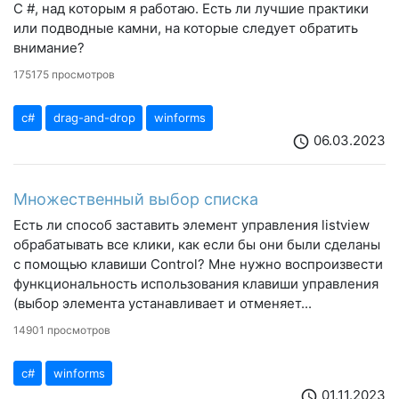
C #, над которым я работаю. Есть ли лучшие практики
или подводные камни, на которые следует обратить
внимание?
175175 просмотров
c#
drag-and-drop
winforms
06.03.2023
schedule
Множественный выбор списка
Есть ли способ заставить элемент управления listview
обрабатывать все клики, как если бы они были сделаны
с помощью клавиши Control? Мне нужно воспроизвести
функциональность использования клавиши управления
(выбор элемента устанавливает и отменяет...
14901 просмотров
c#
winforms
01.11.2023
schedule