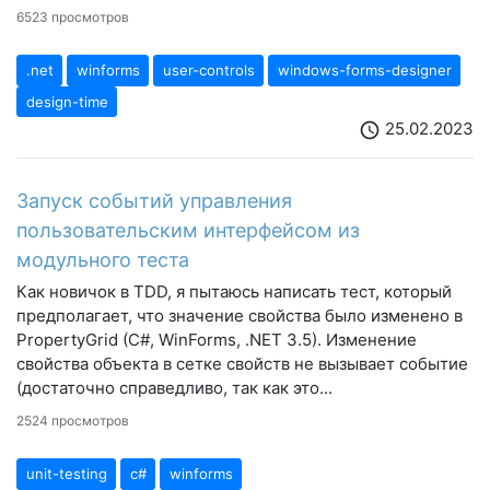
6523 просмотров
.net
winforms
user-controls
windows-forms-designer
design-time
25.02.2023
schedule
Запуск событий управления
пользовательским интерфейсом из
модульного теста
Как новичок в TDD, я пытаюсь написать тест, который
предполагает, что значение свойства было изменено в
PropertyGrid (C#, WinForms, .NET 3.5). Изменение
свойства объекта в сетке свойств не вызывает событие
(достаточно справедливо, так как это...
2524 просмотров
unit-testing
c#
winforms