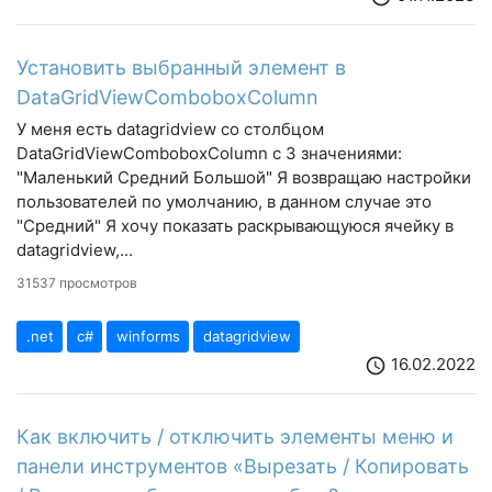
Установить выбранный элемент в
DataGridViewComboboxColumn
У меня есть datagridview со столбцом
DataGridViewComboboxColumn с 3 значениями:
"Маленький Средний Большой" Я возвращаю настройки
пользователей по умолчанию, в данном случае это
"Средний" Я хочу показать раскрывающуюся ячейку в
datagridview,...
31537 просмотров
.net
c#
winforms
datagridview
16.02.2022
schedule
Как включить / отключить элементы меню и
панели инструментов «Вырезать / Копировать