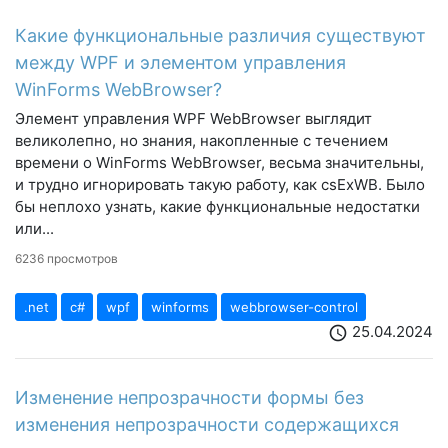
Какие функциональные различия существуют
между WPF и элементом управления
WinForms WebBrowser?
Элемент управления WPF WebBrowser выглядит
великолепно, но знания, накопленные с течением
времени о WinForms WebBrowser, весьма значительны,
и трудно игнорировать такую ​​работу, как csExWB. Было
бы неплохо узнать, какие функциональные недостатки
или...
6236 просмотров
.net
c#
wpf
winforms
webbrowser-control
25.04.2024
schedule
Изменение непрозрачности формы без
изменения непрозрачности содержащихся