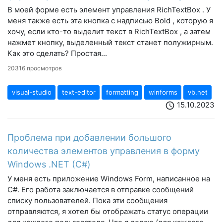
В моей форме есть элемент управления RichTextBox . У
меня также есть эта кнопка с надписью Bold , которую я
хочу, если кто-то выделит текст в RichTextBox , а затем
нажмет кнопку, выделенный текст станет полужирным.
Как это сделать? Простая...
20316 просмотров
visual-studio
text-editor
formatting
winforms
vb.net
15.10.2023
schedule
Проблема при добавлении большого
количества элементов управления в форму
Windows .NET (C#)
У меня есть приложение Windows Form, написанное на
С#. Его работа заключается в отправке сообщений
списку пользователей. Пока эти сообщения
отправляются, я хотел бы отображать статус операции