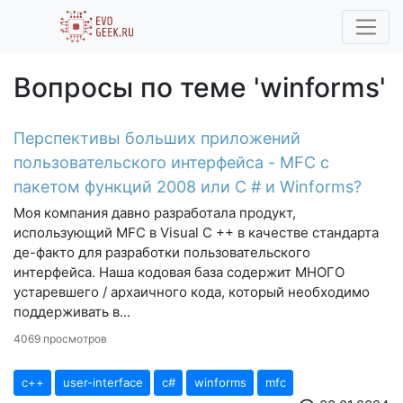
Вопросы по теме 'winforms'
Перспективы больших приложений
пользовательского интерфейса - MFC с
пакетом функций 2008 или C # и Winforms?
Моя компания давно разработала продукт,
использующий MFC в Visual C ++ в качестве стандарта
де-факто для разработки пользовательского
интерфейса. Наша кодовая база содержит МНОГО
устаревшего / архаичного кода, который необходимо
поддерживать в...
4069 просмотров
c++
user-interface
c#
winforms
mfc