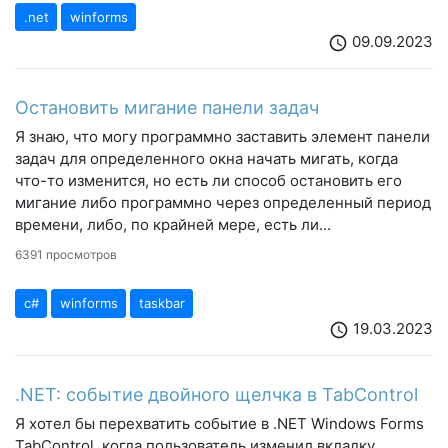
.net
winforms
09.09.2023
schedule
Остановить мигание панели задач
Я знаю, что могу программно заставить элемент панели
задач для определенного окна начать мигать, когда
что-то изменится, но есть ли способ остановить его
мигание либо программно через определенный период
времени, либо, по крайней мере, есть ли...
6391 просмотров
c#
winforms
taskbar
19.03.2023
schedule
.NET: событие двойного щелчка в TabControl
Я хотел бы перехватить событие в .NET Windows Forms
TabControl, когда пользователь изменил вкладку,