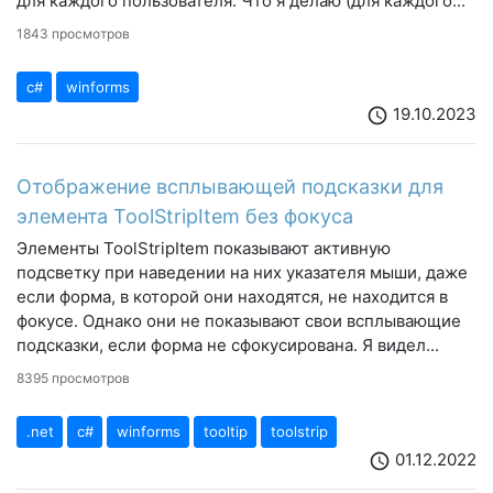
для каждого пользователя. Что я делаю (для каждого...
1843 просмотров
c#
winforms
19.10.2023
schedule
Отображение всплывающей подсказки для
элемента ToolStripItem без фокуса
Элементы ToolStripItem показывают активную
подсветку при наведении на них указателя мыши, даже
если форма, в которой они находятся, не находится в
фокусе. Однако они не показывают свои всплывающие
подсказки, если форма не сфокусирована. Я видел...
8395 просмотров
.net
c#
winforms
tooltip
toolstrip
01.12.2022
schedule