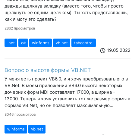
дважды щелкнув вкладку (вместо того, чтобы просто
щелкнуть ее одним щелчком). Ты хоть представляешь,
как я могу это сделать?
2862 просмотров
.net
c#
winforms
vb.net
tabcontrol
19.05.2022
schedule
Вопрос о высоте формы VB.NET
У меня есть проект VB6.0, и я хочу преобразовать его в
VB.Net. В моем приложении VB6.0 высота некоторых
дочерних форм MDI составляет 17000, а ширина -
13000. Теперь я хочу установить тот же размер формы в
формах VB.Net, но он позволяет максимальную...
8046 просмотров
winforms
vb.net