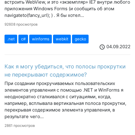
встроить WebView, и это «экземпляр» IE7 внутри любого
приложения Windows Forms (и сообщить об этом
navigateto(fancy_url); ) . Я бы хотел...
92608 просмотров
.net
c#
winforms
webkit
gecko
04.09.2022
schedule
Как я могу убедиться, что полосы прокрутки
не перекрывают содержимое?
При создании прокручиваемых пользовательских
элементов управления с помощью .NET и WinForms я
неоднократно сталкивался с ситуациями, когда,
например, всплывала вертикальная полоса прокрутки,
перекрывая содержимое элемента управления, в
результате чего...
2861 просмотров