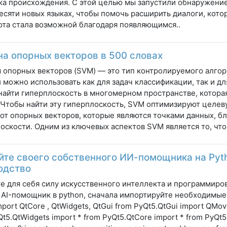
ка происхождения. С этой целью мы запустили обнаружение
десяти новых языках, чтобы помочь расширить диалоги, кот
ота стала возможной благодаря появляющимся..
а опорных векторов в 500 словах
опорных векторов (SVM) — это тип контролируемого алгор
 можно использовать как для задач классификации, так и дл
айти гиперплоскость в многомерном пространстве, котора
 Чтобы найти эту гиперплоскость, SVM оптимизируют целев
 от опорных векторов, которые являются точками данных, 
оскости. Одним из ключевых аспектов SVM является то, что 
йте своего собственного ИИ-помощника на Pyt
одство
е для себя силу искусственного интеллекта и программиро
 AI-помощник в python, сначала импортируйте необходимые 
mport QtCore , QtWidgets, QtGui from PyQt5.QtGui import QMov
Qt5.QtWidgets import * from PyQt5.QtCore import * from PyQt5