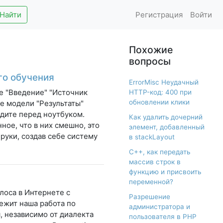
Найти
Регистрация
Войти
Похожие
вопросы
го обучения
ErrorMisc Неудачный
е "Введение" "Источник
HTTP-код: 400 при
обновлении клики
е модели "Результаты"
идите перед ноутбуком.
Как удалить дочерний
ное, что в них смешно, это
элемент, добавленный
 руки, создав себе систему
в stackLayout
С++, как передать
массив строк в
функцию и присвоить
переменной?
олоса в Интернете с
Разрешение
лежит наша работа по
администратора и
 независимо от диалекта
пользователя в PHP