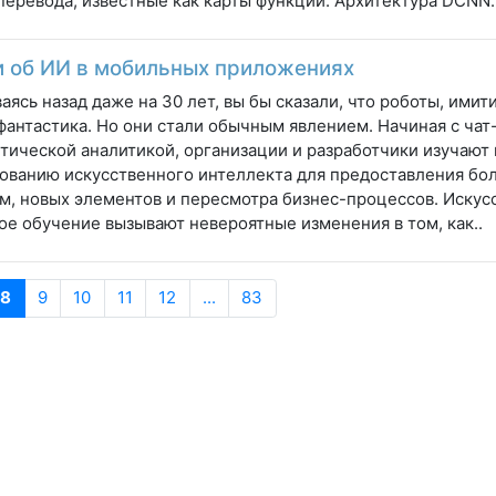
перевода, известные как карты функций. Архитектура DCNN.
 об ИИ в мобильных приложениях
аясь назад даже на 30 лет, вы бы сказали, что роботы, ими
фантастика. Но они стали обычным явлением. Начиная с чат
тической аналитикой, организации и разработчики изучают
ованию искусственного интеллекта для предоставления бо
м, новых элементов и пересмотра бизнес-процессов. Искус
е обучение вызывают невероятные изменения в том, как..
8
9
10
11
12
...
83