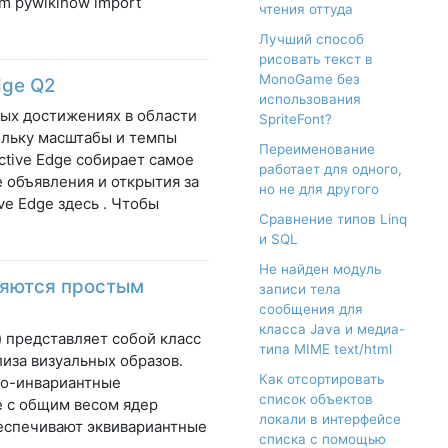
om pywikihow import
чтения оттуда
Лучший способ
рисовать текст в
MonoGame без
dge Q2
использования
ных достижениях в области
SpriteFont?
ольку масштабы и темпы
Переименование
ctive Edge собирает самое
работает для одного,
 объявления и открытия за
но не для другого
ve Edge здесь . Чтобы
Сравнение типов Linq
и SQL
Не найден модуль
няются простым
записи тела
сообщения для
класса Java и медиа-
 представляет собой класс
типа MIME text/html
иза визуальных образов.
Как отсортировать
но-инвариантные
список объектов
е с общим весом ядер
локали в интерфейсе
беспечивают эквивариантные
списка с помощью