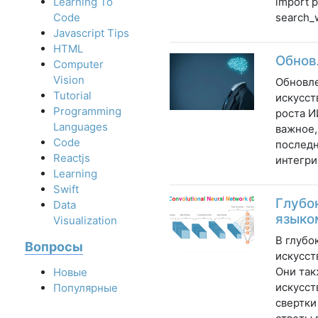
import 
Learning To
search_
Code
Javascript Tips
HTML
Обнов
Computer
Vision
Обновле
Tutorial
искусст
Programming
роста И
Languages
важное,
Code
последн
Reactjs
интегри
Learning
Swift
Глубо
Data
языко
Visualization
В глубо
Вопросы
искусст
Они так
Новые
искусст
Популярные
свертки