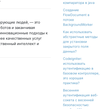
.
компаратора в java
Создание
FlowDocument в
потоке
тирующие людей, — это
BackgroundWorker
-ботов и заканчивая
Как использовать
 инновационные подходы к
абстрактные методы
лее качественных услуг
для установки
ственный интеллект и
закрытого поля
данных?
Codeigniter:
использовать
аутентификацию в
базовом контроллере,
это хорошая
практика?
Весенняя
аутентификация веб-
сокета с весенней
безопасностью: