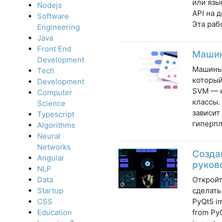
или язы
Nodejs
API на 
Software
Эта раб
Engineering
Java
Front End
Машин
Development
Машины 
Tech
который
Development
SVM — н
Computer
классы.
Science
зависит
Typescript
гиперпл
Algorithms
Neural
Networks
Созда
Angular
руков
NLP
Откройт
Data
сделать
Startup
PyQt5 i
CSS
from Py
Education