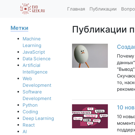
Главная
Публикации
Вопро
Публикации по
Метки
Machine
Learning
Созда
JavaScript
Почему 
Data Science
данных"
Artificial
"Вывод"
Intelligence
Скучающ
Web
то, нас
Development
рекомен
Software
Development
Python
10 нов
Coding
10 новы
Deep Learning
момента
React
поддерж
AI