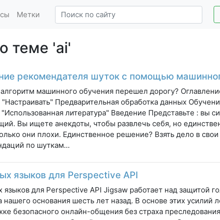
сы
Метки
 теме 'ai'
ние рекомендателя шуток с помощью машинно
алгоритм машинного обучения перешел дорогу? Оглавлени
 "Настраивать" Предварительная обработка данных Обучени
 "Использованная литература" Введение Представьте : вы с
ий. Вы ищете анекдоты, чтобы развлечь себя, но единствен
колько они плохи. Единственное решение? Взять дело в свои
даций по шуткам...
ых языков для Perspective API
х языков для Perspective API Jigsaw работает над защитой г
 нашего основания шесть лет назад. В основе этих усилий 
ке безопасного онлайн-общения без страха преследования,