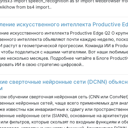
pyttsx3 import speech_recognition as sr import webbrowser fr
wikihow from bs4 import..
ление искусственного интеллекта Productive E
ние искусственного интеллекта Productive Edge Q2 О круп
венного интеллекта объявляют почти каждую неделю, поск
И растут в геометрической прогрессии. Команда ИИ в Produ
 чтобы поделиться с нашими читателями. Вот наши любимые
ие несколько месяцев. Подробнее читайте в Блоге Producti
ровать ИИ в свою стратегию цифровой..
кие сверточные нейронные сети (DCNN) объяс
м
ком обучении сверточная нейронная сеть (CNN или ConvNet)
венных нейронных сетей, чаще всего применяемых для анал
же известны как инвариантные к сдвигу или пространствен
венные нейронные сети (SIANN), основанные на архитектур
 или фильтров, которые скользят по входным функциям и о