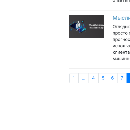
ответы 
Мысли
Оглядыв
просто 
прогнос
использ
клиента
машинно
1
...
4
5
6
7