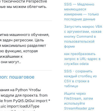
 токсичности Perspective
SSIS — Медленно
орые мы можем облегчить.
меняющееся
измерение — только
последние данные
Запустить макрос VBA
с аргументами, нажав
итма машинного обучения,
кнопку Command в
я задач регрессии. Цель
пользовательской
я максимально разделяет
форме
ую функцию, которая
как преобразовать
ближайшими к
запрос в URL-адрес в
они могут..
службах odata
SSIS - сохранить
hon: пошаговое
каждый столбец из
CSV в строки в
таблице
вания на Python Чтобы
Ищите через
модули для проекта. from
FileStream, затем
ie from PyQt5.QtGui import *
используйте
.uic import loadUiType
StreamReader для