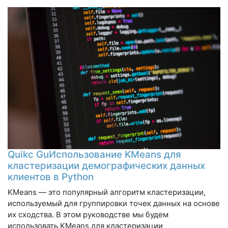
Quikc GuИспользование KMeans для
кластеризации демографических данных
клиентов в Python
KMeans — это популярный алгоритм кластеризации,
используемый для группировки точек данных на основе
их сходства. В этом руководстве мы будем
использовать KMeans для кластеризации