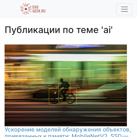
Публикации по теме 'ai'
Ускорение моделей обнаружения объектов,
привязанных к памяти: MobileNetV2_SSD —