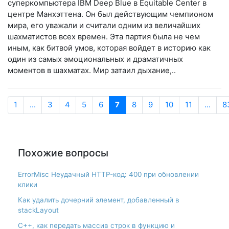
суперкомпьютера IBM Deep Blue в Equitable Center в
центре Манхэттена. Он был действующим чемпионом
мира, его уважали и считали одним из величайших
шахматистов всех времен. Эта партия была не чем
иным, как битвой умов, которая войдет в историю как
один из самых эмоциональных и драматичных
моментов в шахматах. Мир затаил дыхание,..
1
...
3
4
5
6
7
8
9
10
11
...
8
Похожие вопросы
ErrorMisc Неудачный HTTP-код: 400 при обновлении
клики
Как удалить дочерний элемент, добавленный в
stackLayout
С++, как передать массив строк в функцию и