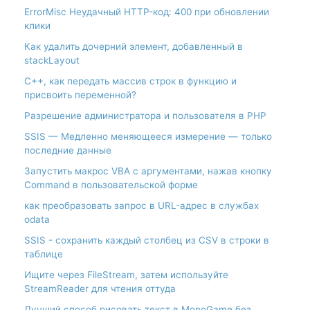
ErrorMisc Неудачный HTTP-код: 400 при обновлении
клики
Как удалить дочерний элемент, добавленный в
stackLayout
С++, как передать массив строк в функцию и
присвоить переменной?
Разрешение администратора и пользователя в PHP
SSIS — Медленно меняющееся измерение — только
последние данные
Запустить макрос VBA с аргументами, нажав кнопку
Command в пользовательской форме
как преобразовать запрос в URL-адрес в службах
odata
SSIS - сохранить каждый столбец из CSV в строки в
таблице
Ищите через FileStream, затем используйте
StreamReader для чтения оттуда
Лучший способ рисовать текст в MonoGame без