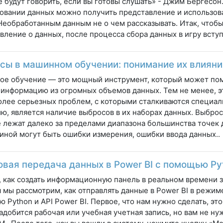
 будут говорить, если вы готовы слушать» - Джим Бергесон
овании данных можно получить представление и использов
Необработанным данным не о чем рассказывать. Итак, чтобы
вление о данных, после процесса сбора данных в игру вступ
сы в машинном обучении: понимание их влияни
е обучение — это мощный инструмент, который может пом
информацию из огромных объемов данных. Тем не менее, э
олее серьезных проблем, с которыми сталкиваются специа
ю, является наличие выбросов в их наборах данных. Выброс
 лежат далеко за пределами диапазона большинства точек 
иной могут быть ошибки измерения, ошибки ввода данных..
овая передача данных в Power BI с помощью Py
, как создать информационную панель в реальном времени за
 мы рассмотрим, как отправлять данные в Power BI в режим
 Python и API Power BI. Первое, что нам нужно сделать, это 
адобится рабочая или учебная учетная запись, но вам не ну