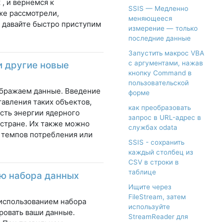
, и вернемся к
SSIS — Медленно
же рассмотрели,
меняющееся
, давайте быстро приступим
измерение — только
последние данные
Запустить макрос VBA
с аргументами, нажав
и другие новые
кнопку Command в
пользовательской
тображаем данные. Введение
форме
авления таких объектов,
как преобразовать
ость энергии ядерного
запрос в URL-адрес в
 стране. Их также можно
службах odata
 темпов потребления или
SSIS - сохранить
каждый столбец из
CSV в строки в
таблице
ью набора данных
Ищите через
FileStream, затем
 использованием набора
используйте
ровать ваши данные.
StreamReader для