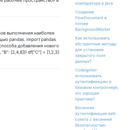
ое рабочее пространство» в
компаратора в java
Создание
FlowDocument в
потоке
BackgroundWorker
бов выполнения наиболее
Как использовать
ью pandas. import pandas
абстрактные методы
способа добавления нового
для установки
B": [2,4,8]}) df["C"] = [1,2,3]
закрытого поля
данных?
Codeigniter:
использовать
аутентификацию в
базовом контроллере,
это хорошая
практика?
Весенняя
аутентификация веб-
сокета с весенней
безопасностью: