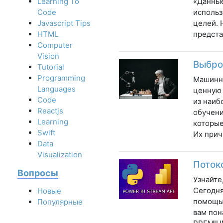
«Данные
Learning To
использ
Code
целей. 
Javascript Tips
предста
HTML
Computer
Vision
Выбро
Tutorial
Programming
Машинно
Languages
ценную 
Code
из наиб
Reactjs
обучени
Learning
которые
Swift
Их прич
Data
Visualization
Поток
Вопросы
Узнайте
Сегодня
Новые
помощью
Популярные
вам пон