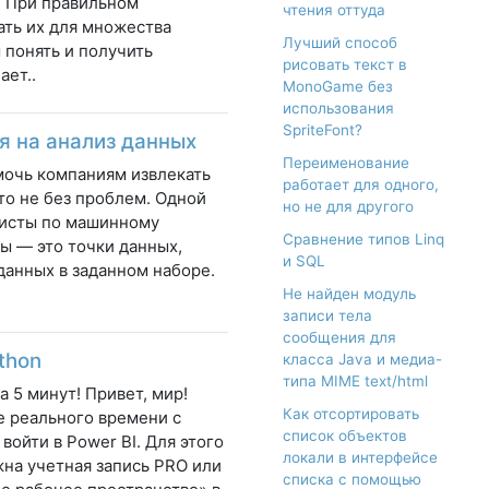
. При правильном
чтения оттуда
ать их для множества
Лучший способ
 понять и получить
рисовать текст в
ает..
MonoGame без
использования
SpriteFont?
я на анализ данных
Переименование
очь компаниям извлекать
работает для одного,
то не без проблем. Одной
но не для другого
листы по машинному
Сравнение типов Linq
ы — это точки данных,
и SQL
данных в заданном наборе.
Не найден модуль
записи тела
сообщения для
thon
класса Java и медиа-
типа MIME text/html
 5 минут! Привет, мир!
Как отсортировать
е реального времени с
список объектов
войти в Power BI. Для этого
локали в интерфейсе
жна учетная запись PRO или
списка с помощью