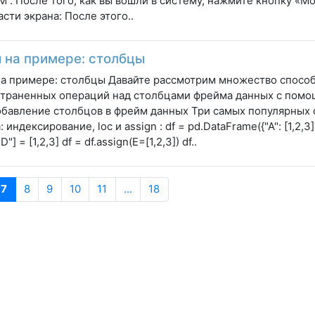
 . После того, как вы вошли в систему, нажмите кнопку «М
асти экрана: После этого..
 на примере: столбцы
а примере: столбцы Давайте рассмотрим множество спосо
траненных операций над столбцами фрейма данных с помощ
обавление столбцов в фрейм данных Три самых популярных 
 индексирование, loc и assign : df = pd.DataFrame({"A": [1,2,3], "
 "D"] = [1,2,3] df = df.assign(E=[1,2,3]) df..
7
8
9
10
11
...
18