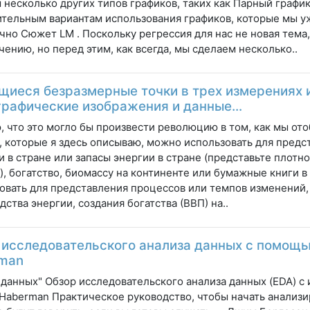
 несколько других типов графиков, таких как Парный график 
тельным вариантам использования графиков, которые мы у
чно Сюжет LM . Поскольку регрессия для нас не новая тема
учению, но перед этим, как всегда, мы сделаем несколько..
щиеся безразмерные точки в трех измерениях 
графические изображения и данные…
, что это могло бы произвести революцию в том, как мы о
 которые я здесь описываю, можно использовать для предст
и в стране или запасы энергии в стране (представьте плотн
), богатство, биомассу на континенте или бумажные книги в
овать для представления процессов или темпов изменений,
дства энергии, создания богатства (ВВП) на..
 исследовательского анализа данных с помощ
man
 данных" Обзор исследовательского анализа данных (EDA) с
Haberman Практическое руководство, чтобы начать анализи