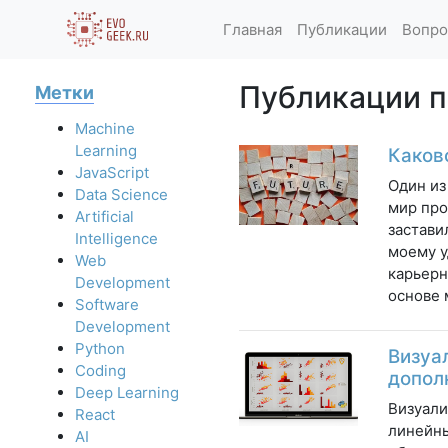
Главная
Публикации
Вопро
Публикации по
Метки
Machine
Learning
Каков
JavaScript
Один из
Data Science
мир про
Artificial
застави
Intelligence
моему у
Web
карьерн
Development
основе 
Software
Development
Python
Визуа
Coding
допол
Deep Learning
Визуали
React
линейны
AI