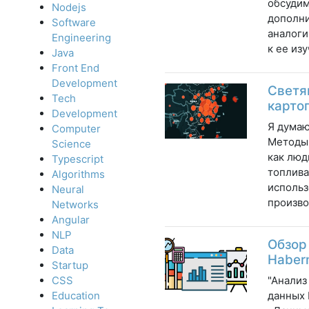
обсудим
Nodejs
дополни
Software
аналоги
Engineering
к ее из
Java
Front End
Development
Светя
Tech
карто
Development
Я думаю
Computer
Методы,
Science
как люд
Typescript
топлива
Algorithms
использ
Neural
произво
Networks
Angular
NLP
Обзор
Data
Haber
Startup
"Анализ
CSS
данных 
Education