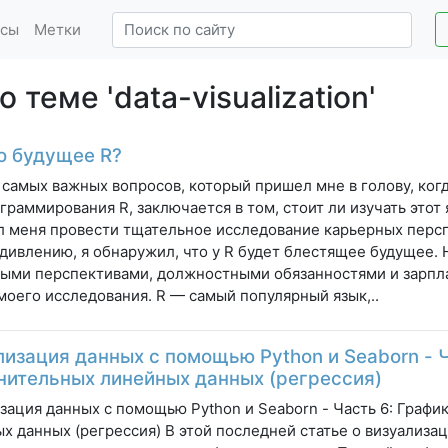
сы
Метки
 теме 'data-visualization'
о будущее R?
 самых важных вопросов, который пришел мне в голову, когд
граммирования R, заключается в том, стоит ли изучать это
л меня провести тщательное исследование карьерных перспе
дивлению, я обнаружил, что у R будет блестящее будущее.
ыми перспективами, должностными обязанностями и зарпл
моего исследования. R — самый популярный язык,..
лизация данных с помощью Python и Seaborn - 
нительных линейных данных (регрессия)
зация данных с помощью Python и Seaborn - Часть 6: Граф
х данных (регрессия) В этой последней статье о визуализа