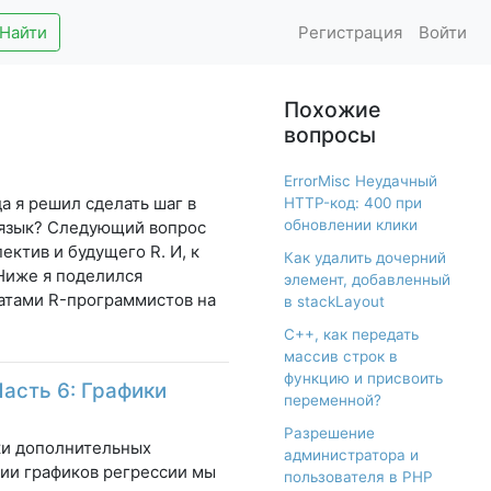
Найти
Регистрация
Войти
Похожие
вопросы
ErrorMisc Неудачный
а я решил сделать шаг в
HTTP-код: 400 при
обновлении клики
т язык? Следующий вопрос
ктив и будущего R. И, к
Как удалить дочерний
 Ниже я поделился
элемент, добавленный
атами R-программистов на
в stackLayout
С++, как передать
массив строк в
функцию и присвоить
Часть 6: Графики
переменной?
Разрешение
ики дополнительных
администратора и
ции графиков регрессии мы
пользователя в PHP