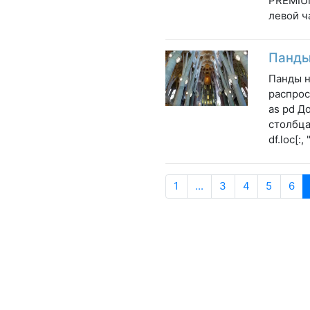
PREMIUM
левой ч
Панды
Панды н
распрос
as pd Д
столбца:
df.loc[:,
1
...
3
4
5
6