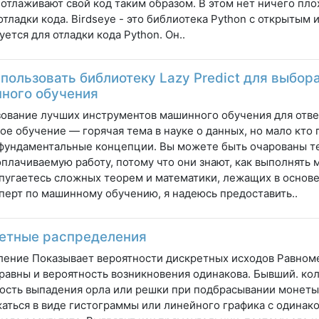
, отлаживают свой код таким образом. В этом нет ничего пло
отладки кода. Birdseye - это библиотека Python с открытым
уется для отладки кода Python. Он..
спользовать библиотеку Lazy Predict для выбо
ного обучения
ование лучших инструментов машинного обучения для отве
е обучение — горячая тема в науке о данных, но мало кто
фундаментальные концепции. Вы можете быть очарованы те
плачиваемую работу, потому что они знают, как выполнять
пугаетесь сложных теорем и математики, лежащих в основе
сперт по машинному обучению, я надеюсь предоставить..
етные распределения
ение Показывает вероятности дискретных исходов Равном
равны и вероятность возникновения одинакова. Бывший. коло
ость выпадения орла или решки при подбрасывании монеты
аться в виде гистограммы или линейного графика с одинак