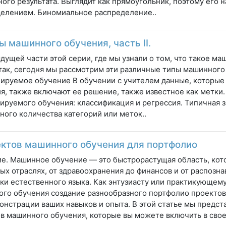
ого результата. Выглядит как прямоугольник, поэтому его
елением. Биномиальное распределение..
ы машинного обучения, часть II.
дущей части этой серии, где мы узнали о том, что такое ма
так, сегодня мы рассмотрим эти различные типы машинного 
ируемое обучение В обучении с учителем данные, которые
я, также включают ее решение, также известное как метки.
ируемого обучения: классификация и регрессия. Типичная 
ного количества категорий или меток..
ектов машинного обучения для портфолио
е. Машинное обучение — это быстрорастущая область, кот
ых отраслях, от здравоохранения до финансов и от распозн
ки естественного языка. Как энтузиасту или практикующем
го обучения создание разнообразного портфолио проекто
онстрации ваших навыков и опыта. В этой статье мы предст
в машинного обучения, которые вы можете включить в свое