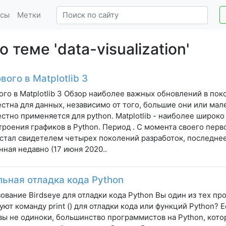
сы
Метки
 теме 'data-visualization'
вого в Matplotlib 3
ого в Matplotlib 3 Обзор наиболее важных обновлений в пок
стна для данных, независимо от того, большие они или мале
стно применяется для python. Matplotlib - наиболее широк
троения графиков в Python. Период . С момента своего пер
 стал свидетелем четырех поколений разработок, последнее 
ная недавно (17 июня 2020..
льная отладка кода Python
ование Birdseye для отладки кода Python Вы один из тех п
уют команду print () для отладки кода или функций Python?
 вы не одиноки, большинство программистов на Python, кот