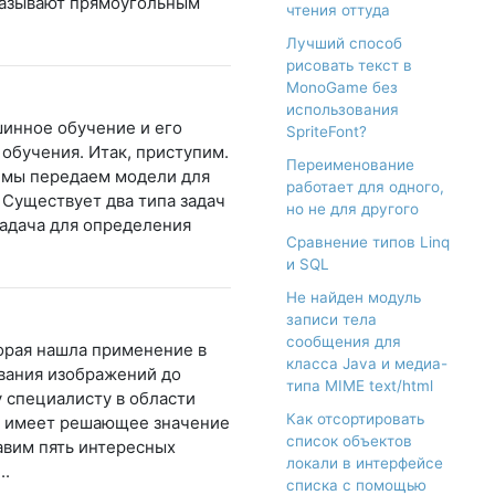
 называют прямоугольным
чтения оттуда
Лучший способ
рисовать текст в
MonoGame без
использования
шинное обучение и его
SpriteFont?
обучения. Итак, приступим.
Переименование
 мы передаем модели для
работает для одного,
 Существует два типа задач
но не для другого
задача для определения
Сравнение типов Linq
и SQL
Не найден модуль
записи тела
сообщения для
орая нашла применение в
класса Java и медиа-
авания изображений до
типа MIME text/html
у специалисту в области
Как отсортировать
в имеет решающее значение
список объектов
авим пять интересных
локали в интерфейсе
..
списка с помощью