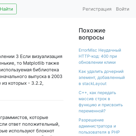
Найти
Регистрация
Войти
Похожие
вопросы
ErrorMisc Неудачный
олении 3 Если визуализация
HTTP-код: 400 при
обновлении клики
нькие, то Matplotlib также
о используемая библиотека
Как удалить дочерний
воначального выпуска в 2003
элемент, добавленный
из которых - 3.2.2,
в stackLayout
С++, как передать
массив строк в
функцию и присвоить
переменной?
рограммистов, которые
Разрешение
 Если ответ положительный,
администратора и
орые используют блокнот
пользователя в PHP