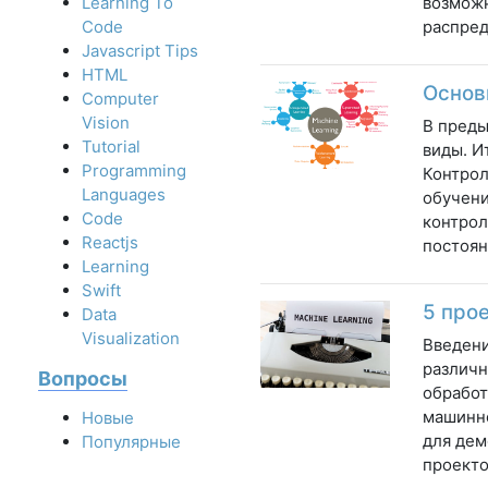
возможн
Learning To
распред
Code
Javascript Tips
HTML
Основ
Computer
Vision
В преды
Tutorial
виды. И
Programming
Контрол
Languages
обучени
Code
контрол
Reactjs
постоян
Learning
Swift
5 про
Data
Visualization
Введени
различн
Вопросы
обработ
машинно
Новые
для дем
Популярные
проекто