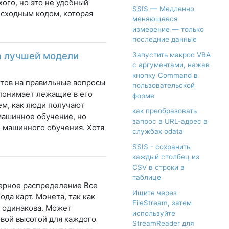
хого, но это не удобный
SSIS — Медленно
 исходным кодом, которая
меняющееся
измерение — только
последние данные
ра лучшей модели
Запустить макрос VBA
с аргументами, нажав
кнопку Command в
тов на правильные вопросы
пользовательской
 понимает лежащие в его
форме
м, как люди получают
как преобразовать
 машинное обучение, но
запрос в URL-адрес в
 машинного обучения. Хотя
службах odata
SSIS - сохранить
каждый столбец из
CSV в строки в
таблице
ерное распределение Все
Ищите через
да карт. Монета, так как
FileStream, затем
 одинакова. Может
используйте
овой высотой для каждого
StreamReader для