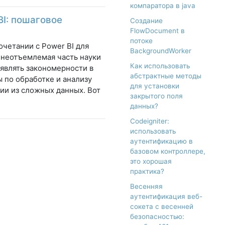
компаратора в java
I: пошаговое
Создание
FlowDocument в
потоке
очетании с Power BI для
BackgroundWorker
 неотъемлемая часть науки
Как использовать
являть закономерности в
абстрактные методы
 по обработке и анализу
для установки
ии из сложных данных. Вот
закрытого поля
данных?
Codeigniter:
использовать
аутентификацию в
базовом контроллере,
это хорошая
практика?
Весенняя
аутентификация веб-
сокета с весенней
безопасностью: