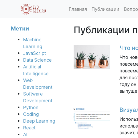
Главная
Публикации
Вопро
Публикации по
Метки
Machine
Learning
Что но
JavaScript
Что нов
Data Science
повсеме
Artificial
повсеме
Intelligence
для пос
Web
году он
Development
выпущен
Software
Development
Python
Визуа
Coding
Использ
Deep Learning
использ
React
значит,
AI