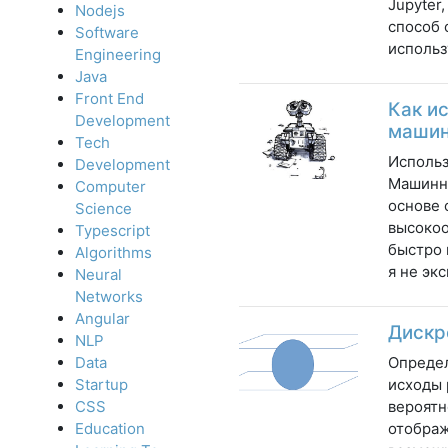
Jupyter
Nodejs
способ 
Software
использ
Engineering
Java
Front End
Как и
Development
машин
Tech
Использ
Development
Машинно
Computer
основе 
Science
высокоо
Typescript
быстро 
Algorithms
я не эк
Neural
Networks
Angular
Дискр
NLP
Определ
Data
исходы 
Startup
вероятн
CSS
отображ
Education