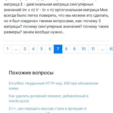
матрица Σ - диагональная матрица сингулярных
значений (m × n) V - (n × n) ортогональная матрица Мне
всегда было легко поверить, что мы можем это сделать,
но я был озадачен такими вопросами, как: почему 3
матрицы? почему сингулярные значения? почему такие
размеры? зачем вообще нужно..
1
...
3
4
5
6
7
8
9
10
11
...
6
Похожие вопросы
ErrorMisc Неудачный HTTP-код: 400 при обновлении
клики
Как удалить дочерний элемент, добавленный в
stackLayout
С++, как передать массив строк в функцию и